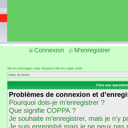
de circuit moto 
informations 
(coordonnées, tra
gps, itinéraire, c
ainsi qu'une liste 
roulage moto so
Connexion
M'enregistrer
Voir les messages sans réponse
|
Voir les sujets actifs
Index du forum
Foire aux question
Problèmes de connexion et d’enregi
Pourquoi dois-je m’enregistrer ?
Que signifie COPPA ?
Je souhaite m’enregistrer, mais je n’y p
Je suis enregistré mais je ne peux pas