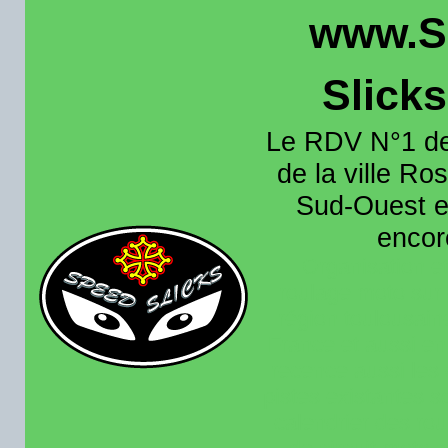
www.S
Slick
Le RDV N°1 de
de la ville Ros
Sud-Ouest et
encore
Organisation e
roulage moto sur 
région toulousain
France et aussi en
recence aussi les 
pistes existantes s
calendrier des rou