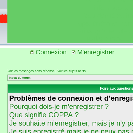
de circuit moto 
informations 
(coordonnées, tra
gps, itinéraire, c
ainsi qu'une liste 
roulage moto so
Connexion
M'enregistrer
Voir les messages sans réponse
|
Voir les sujets actifs
Index du forum
Foire aux question
Problèmes de connexion et d’enregi
Pourquoi dois-je m’enregistrer ?
Que signifie COPPA ?
Je souhaite m’enregistrer, mais je n’y p
Je suis enregistré mais je ne peux pas