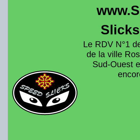
www.S
Slick
Le RDV N°1 de
de la ville Ros
Sud-Ouest et
encore
Organisation e
roulage moto sur 
région toulousain
France et aussi en
recence aussi les 
pistes existantes s
calendrier des rou