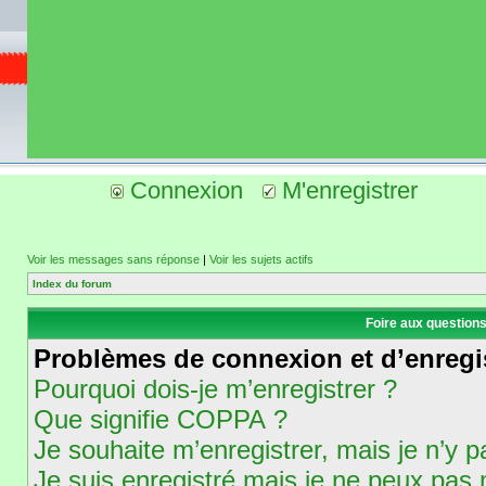
de circuit moto 
informations 
(coordonnées, tra
gps, itinéraire, c
ainsi qu'une liste 
roulage moto so
Connexion
M'enregistrer
Voir les messages sans réponse
|
Voir les sujets actifs
Index du forum
Foire aux question
Problèmes de connexion et d’enregi
Pourquoi dois-je m’enregistrer ?
Que signifie COPPA ?
Je souhaite m’enregistrer, mais je n’y p
Je suis enregistré mais je ne peux pas