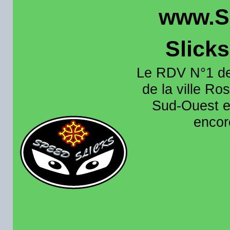
www.S
Slick
Le RDV N°1 de
de la ville Ros
Sud-Ouest et
encore
Organisation e
roulage moto sur 
région toulousain
France et aussi en
recence aussi les 
pistes existantes s
calendrier des rou