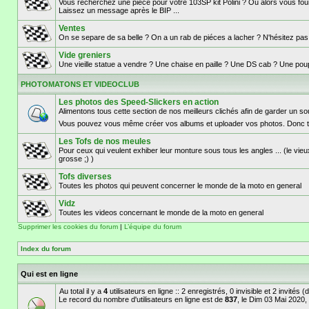
Vous recherchez une piece pour votre 103SP kit Polini ? Ou alors vous fouil
Laissez un message après le BIP ...
Ventes
On se separe de sa belle ? On a un rab de piéces a lacher ? N'hésitez pa
Vide greniers
Une vieille statue a vendre ? Une chaise en paille ? Une DS cab ? Une poupé
PHOTOMATONS ET VIDEOCLUB
Les photos des Speed-Slickers en action
Alimentons tous cette section de nos meilleurs clichés afin de garder un 
Vous pouvez vous même créer vos albums et uploader vos photos. Donc t
Les Tofs de nos meules
Pour ceux qui veulent exhiber leur monture sous tous les angles ... (le vieu
grosse ;) )
Tofs diverses
Toutes les photos qui peuvent concerner le monde de la moto en general
Vidz
Toutes les videos concernant le monde de la moto en general
Supprimer les cookies du forum
|
L’équipe du forum
Index du forum
Qui est en ligne
Au total il y a
4
utilisateurs en ligne :: 2 enregistrés, 0 invisible et 2 invités
Le record du nombre d'utilisateurs en ligne est de
837
, le Dim 03 Mai 2020,