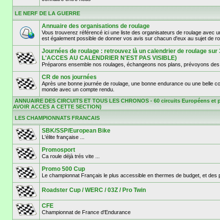
LE NERF DE LA GUERRE
Annuaire des organisations de roulage
Vous trouverez référencé ici une liste des organisateurs de roulage avec 
est également possible de donner vos avis sur chacun d'eux au sujet de r
Journées de roulage : retrouvez là un calendrier de roulage 
L'ACCES AU CALENDRIER N'EST PAS VISIBLE)
Préparons ensemble nos roulages, échangeons nos plans, prévoyons des d
CR de nos journées
Après une bonne journée de roulage, une bonne endurance ou une belle cours
monde avec un compte rendu.
ANNUAIRE DES CIRCUITS ET TOUS LES CHRONOS - 60 circuits Européens et p
AVOIR ACCES A CETTE SECTION)
LES CHAMPIONNATS FRANCAIS
SBK/SSP/European Bike
L'élite française ...
Promosport
Ca roule déjà trés vite ...
Promo 500 Cup
Le championnat Français le plus accessible en thermes de budget, et des pil
Roadster Cup / WERC / 03Z / Pro Twin
CFE
Championnat de France d'Endurance