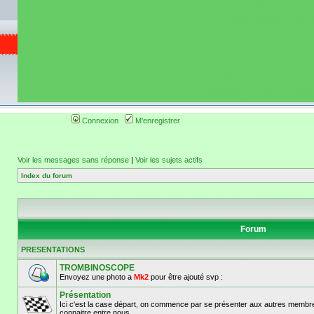
de circuit moto 
informations 
(coordonnées, tra
gps, itinéraire, c
ainsi qu'une liste 
roulage moto so
Connexion
M'enregistrer
Voir les messages sans réponse
|
Voir les sujets actifs
Index du forum
Forum
PRESENTATIONS
TROMBINOSCOPE
Envoyez une photo a
Mk2
pour être ajouté svp :
Présentation
Ici c'est la case départ, on commence par se présenter aux autres membre
connaitre entre nous