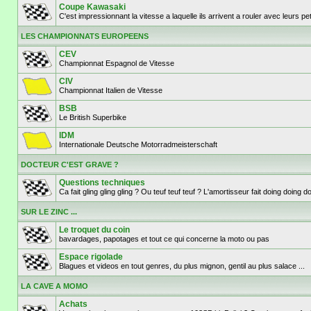
Coupe Kawasaki
C'est impressionnant la vitesse a laquelle ils arrivent a rouler avec leurs p
LES CHAMPIONNATS EUROPEENS
CEV
Championnat Espagnol de Vitesse
CIV
Championnat Italien de Vitesse
BSB
Le British Superbike
IDM
Internationale Deutsche Motorradmeisterschaft
DOCTEUR C'EST GRAVE ?
Questions techniques
Ca fait gling gling gling ? Ou teuf teuf teuf ? L'amortisseur fait doing doi
SUR LE ZINC ...
Le troquet du coin
bavardages, papotages et tout ce qui concerne la moto ou pas
Espace rigolade
Blagues et videos en tout genres, du plus mignon, gentil au plus salace ...
LA CAVE A MOMO
Achats