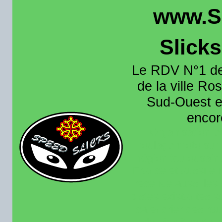
www.S
Slick
Le RDV N°1 de
de la ville Ros
Sud-Ouest et
encore
Organisation e
roulage moto sur 
région toulousain
France et aussi en
recence aussi les 
pistes existantes s
calendrier des rou