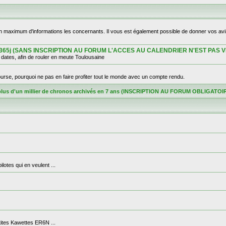
un maximum d'informations les concernants. Il vous est également possible de donner vos avi
ge sur 365j (SANS INSCRIPTION AU FORUM L'ACCES AU CALENDRIER N'EST PAS V
ates, afin de rouler en meute Toulousaine
rse, pourquoi ne pas en faire profiter tout le monde avec un compte rendu.
plus d'un millier de chronos archivés en 7 ans (INSCRIPTION AU FORUM OBLIGA
otes qui en veulent ...
etites Kawettes ER6N ...