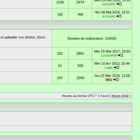
Sam 29 Jan 2022, 16:01
1249
5474
nono081
Ven 06 Mai 2016, 19:11
142
490
le poulet
 et uploader vos photos. Donc
Nombre de redirections: 134029
Mer 15 Mar 2017, 18:50
202
2801
Loulou#88
Mer 10 Avr 2013, 15:49
51
509
Lapin
Jeu 22 Mar 2018, 12:05
247
2043
Mk2
Heures au format UTC + 1 heure [
Heure d'été
]