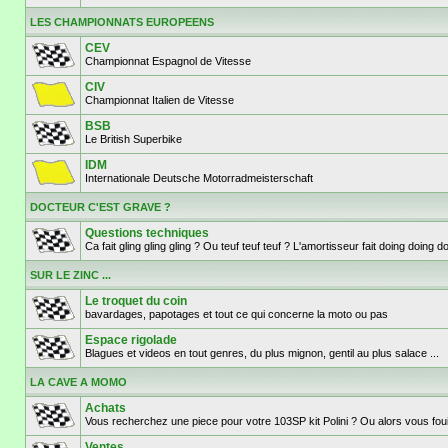
LES CHAMPIONNATS EUROPEENS
CEV
Championnat Espagnol de Vitesse
CIV
Championnat Italien de Vitesse
BSB
Le British Superbike
IDM
Internationale Deutsche Motorradmeisterschaft
DOCTEUR C'EST GRAVE ?
Questions techniques
Ca fait gling gling gling ? Ou teuf teuf teuf ? L'amortisseur fait doing doi
SUR LE ZINC ...
Le troquet du coin
bavardages, papotages et tout ce qui concerne la moto ou pas
Espace rigolade
Blagues et videos en tout genres, du plus mignon, gentil au plus salace ...
LA CAVE A MOMO
Achats
Vous recherchez une piece pour votre 103SP kit Polini ? Ou alors vous fouil
Ventes