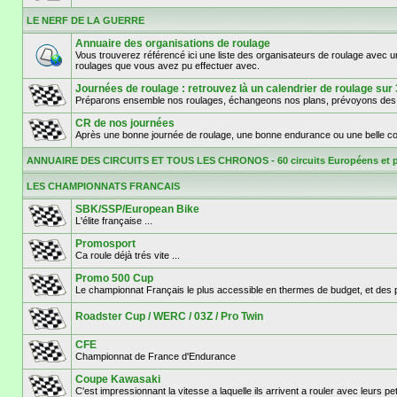
LE NERF DE LA GUERRE
Annuaire des organisations de roulage
Vous trouverez référencé ici une liste des organisateurs de roulage avec 
roulages que vous avez pu effectuer avec.
Journées de roulage : retrouvez là un calendrier de roula
Préparons ensemble nos roulages, échangeons nos plans, prévoyons des d
CR de nos journées
Après une bonne journée de roulage, une bonne endurance ou une belle cou
ANNUAIRE DES CIRCUITS ET TOUS LES CHRONOS - 60 circuits Européens et 
LES CHAMPIONNATS FRANCAIS
SBK/SSP/European Bike
L'élite française ...
Promosport
Ca roule déjà trés vite ...
Promo 500 Cup
Le championnat Français le plus accessible en thermes de budget, et des pil
Roadster Cup / WERC / 03Z / Pro Twin
CFE
Championnat de France d'Endurance
Coupe Kawasaki
C'est impressionnant la vitesse a laquelle ils arrivent a rouler avec leurs p