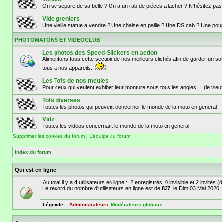
On se separe de sa belle ? On a un rab de piéces a lacher ? N'hésitez pa
Vide greniers
Une vieille statue a vendre ? Une chaise en paille ? Une DS cab ? Une poupé
PHOTOMATONS ET VIDEOCLUB
Les photos des Speed-Slickers en action
Alimentons tous cette section de nos meilleurs clichés afin de garder u
tous a nos appareils.
Les Tofs de nos meules
Pour ceux qui veulent exhiber leur monture sous tous les angles ... (le vieu
Tofs diverses
Toutes les photos qui peuvent concerner le monde de la moto en general
Vidz
Toutes les videos concernant le monde de la moto en general
Supprimer les cookies du forum
|
L’équipe du forum
Index du forum
Qui est en ligne
Au total il y a
4
utilisateurs en ligne :: 2 enregistrés, 0 invisible et 2 invités
Le record du nombre d'utilisateurs en ligne est de
837
, le Dim 03 Mai 2020,
Légende ::
Administrateurs
,
Modérateurs globaux