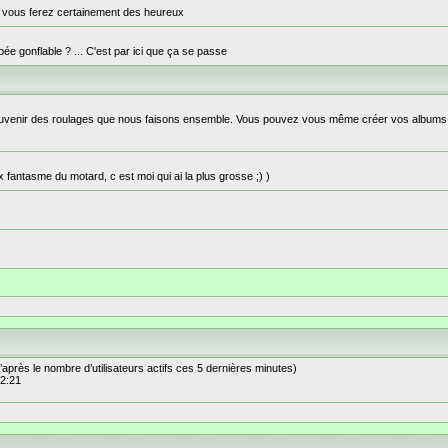
s vous ferez certainement des heureux
e gonflable ? ... C'est par ici que ça se passe
n souvenir des roulages que nous faisons ensemble. Vous pouvez vous même créer vos albums
x fantasme du motard, c est moi qui ai la plus grosse ;) )
 (d’après le nombre d’utilisateurs actifs ces 5 dernières minutes)
 2:21