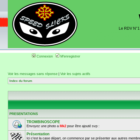
Le RDV N°1 d
Organisation et discussions roulage m
dates de sorties pistes existantes 
(coordonnées, tracé, localisati
Connexion
M'enregistrer
Voir les messages sans réponse
|
Voir les sujets actifs
Index du forum
PRESENTATIONS
TROMBINOSCOPE
Envoyez une photo a
Mk2
pour être ajouté svp :
Présentation
Ici c'est la case départ, on commence par se présenter aux autres membre