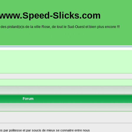
www.Speed-Slicks.com
es pistard(e)s de la ville Rose, de tout le Sud-Ouest et bien plus encore !!!
oto sur circuits dans la région toulousaine, dans toute la France et aussi en Europe. Ce site rec
sous la forme d'un calendrier des roulages. Une liste de circuit moto avec toutes les informations
on gps, itinéraire, caméra embarquée), ainsi qu'une liste d'organisateur de roulage moto sont disp
Forum
s par politesse et par soucis de mieux se connaitre entre nous