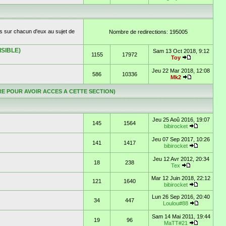
s sur chacun d'eux au sujet de
Nombre de redirections: 195005
ISIBLE)
Sam 13 Oct 2018, 9:12
1155
17972
Toy
Jeu 22 Mar 2018, 12:08
586
10336
Mk2
TOIRE POUR AVOIR ACCES A CETTE SECTION)
Jeu 25 Aoû 2016, 19:07
145
1564
bibirocket
Jeu 07 Sep 2017, 10:26
141
1417
bibirocket
Jeu 12 Avr 2012, 20:34
18
238
Tex
Mar 12 Juin 2018, 22:12
121
1640
bibirocket
Lun 26 Sep 2016, 20:40
34
447
Loulou#88
Sam 14 Mai 2011, 19:44
19
96
MaTT#21