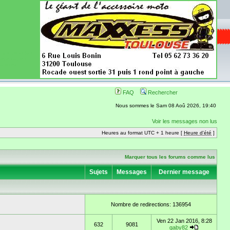
ence aussi les
 nécessaires
onibles
FAQ
Rechercher
Nous sommes le Sam 08 Aoû 2026, 19:40
Voir les messages non lus
Heures au format UTC + 1 heure [
Heure d'été
]
Marquer tous les forums comme lus
Sujets
Messages
Dernier message
Nombre de redirections: 136954
Ven 22 Jan 2016, 8:28
632
9081
gaby82