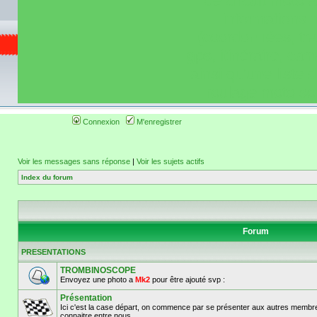
de circuit moto 
informations 
(coordonnées, tra
gps, itinéraire, c
ainsi qu'une liste 
roulage moto so
Connexion
M'enregistrer
Voir les messages sans réponse
|
Voir les sujets actifs
Index du forum
Forum
PRESENTATIONS
TROMBINOSCOPE
Envoyez une photo a
Mk2
pour être ajouté svp :
Présentation
Ici c'est la case départ, on commence par se présenter aux autres membre
connaitre entre nous