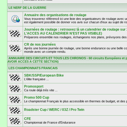
LE NERF DE LA GUERRE
Annuaire des organisations de roulage
Vous trouverez référencé ici une liste des organisateurs de roulage avec 
est également possible de donner vos avis sur chacun d'eux au sujet de r
Journées de roulage : retrouvez là un calendrier de roulage 
L'ACCES AU CALENDRIER N'EST PAS VISIBLE)
Préparons ensemble nos roulages, échangeons nos plans, prévoyons des d
CR de nos journées
Après une bonne journée de roulage, une bonne endurance ou une belle cours
monde avec un compte rendu.
ANNUAIRE DES CIRCUITS ET TOUS LES CHRONOS - 60 circuits Européens et p
AVOIR ACCES A CETTE SECTION)
LES CHAMPIONNATS FRANCAIS
SBK/SSP/European Bike
L'élite française ...
Promosport
Ca roule déjà trés vite ...
Promo 500 Cup
Le championnat Français le plus accessible en thermes de budget, et des pil
Roadster Cup / WERC / 03Z / Pro Twin
CFE
Championnat de France d'Endurance