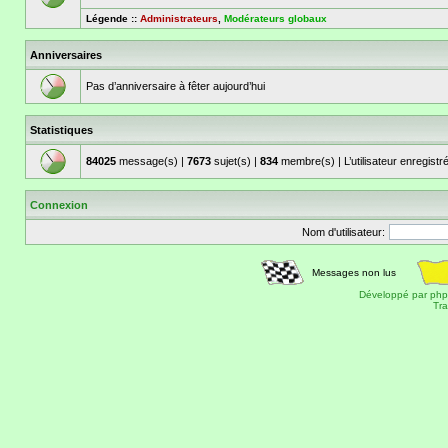
Légende ::
Administrateurs
,
Modérateurs globaux
Anniversaires
Pas d’anniversaire à fêter aujourd’hui
Statistiques
84025
message(s) |
7673
sujet(s) |
834
membre(s) | L’utilisateur enregistr
Connexion
Nom d'utilisateur:
Messages non lus
Développé par
ph
Tra