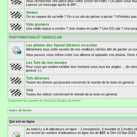
Vous recherchez une piece pour votre 103SP kit Polini ? Ou alors vous fouil
Laissez un message après le BIP ...
Ventes
On se separe de sa belle ? On a un rab de piéces a lacher ? N'hésitez pa
Vide greniers
Une vieille statue a vendre ? Une chaise en paille ? Une DS cab ? Une poupé
PHOTOMATONS ET VIDEOCLUB
Les photos des Speed-Slickers en action
Alimentons tous cette section de nos meilleurs clichés afin de garder un 
Vous pouvez vous même créer vos albums et uploader vos photos. Donc t
Les Tofs de nos meules
Pour ceux qui veulent exhiber leur monture sous tous les angles ... (le vieu
grosse ;) )
Tofs diverses
Toutes les photos qui peuvent concerner le monde de la moto en general
Vidz
Toutes les videos concernant le monde de la moto en general
Supprimer les cookies du forum
|
L’équipe du forum
Index du forum
Qui est en ligne
Au total il y a
4
utilisateurs en ligne :: 2 enregistrés, 0 invisible et 2 invités
Le record du nombre d'utilisateurs en ligne est de
837
, le Dim 03 Mai 2020,