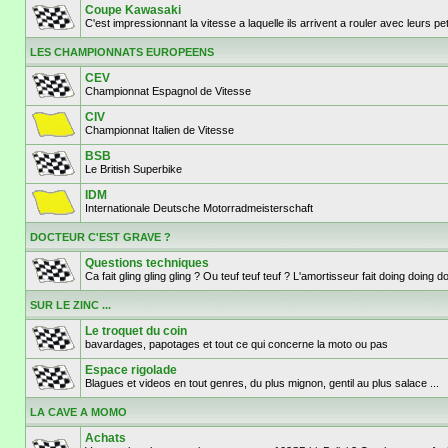
Coupe Kawasaki
C'est impressionnant la vitesse a laquelle ils arrivent a rouler avec leurs p
LES CHAMPIONNATS EUROPEENS
CEV
Championnat Espagnol de Vitesse
CIV
Championnat Italien de Vitesse
BSB
Le British Superbike
IDM
Internationale Deutsche Motorradmeisterschaft
DOCTEUR C'EST GRAVE ?
Questions techniques
Ca fait gling gling gling ? Ou teuf teuf teuf ? L'amortisseur fait doing doi
SUR LE ZINC ...
Le troquet du coin
bavardages, papotages et tout ce qui concerne la moto ou pas
Espace rigolade
Blagues et videos en tout genres, du plus mignon, gentil au plus salace ...
LA CAVE A MOMO
Achats