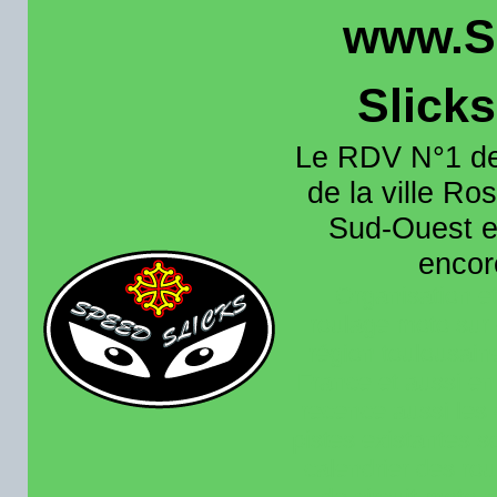
www.S
Slick
Le RDV N°1 de
de la ville Ros
Sud-Ouest et
encore
Organisation e
roulage moto sur 
région toulousain
France et aussi en
recence aussi les 
pistes existantes s
calendrier des rou