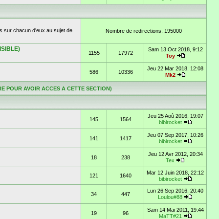
s sur chacun d'eux au sujet de
Nombre de redirections: 195000
ISIBLE)
Sam 13 Oct 2018, 9:12
1155
17972
Toy
Jeu 22 Mar 2018, 12:08
586
10336
Mk2
TOIRE POUR AVOIR ACCES A CETTE SECTION)
Jeu 25 Aoû 2016, 19:07
145
1564
bibirocket
Jeu 07 Sep 2017, 10:26
141
1417
bibirocket
Jeu 12 Avr 2012, 20:34
18
238
Tex
Mar 12 Juin 2018, 22:12
121
1640
bibirocket
Lun 26 Sep 2016, 20:40
34
447
Loulou#88
Sam 14 Mai 2011, 19:44
19
96
MaTT#21