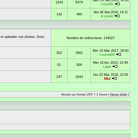
Sam 29 Jan 2022, 16:01
1249
5474
nono081
Ven 06 Mai 2016, 19:11
142
490
le poulet
 et uploader vos photos. Donc
Nombre de redirections: 134027
Mer 15 Mar 2017, 18:50
202
2801
Loulou#88
Mer 10 Avr 2013, 15:49
51
509
Lapin
Jeu 22 Mar 2018, 12:05
247
2043
Mk2
Heures au format UTC + 1 heure [
Heure d'été
]