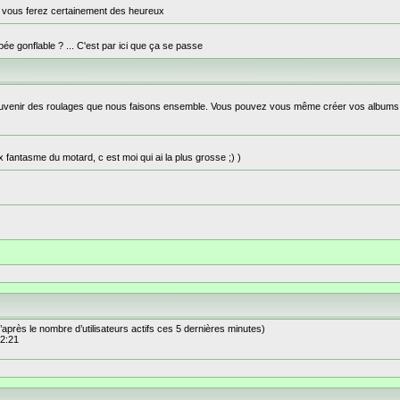
s vous ferez certainement des heureux
e gonflable ? ... C'est par ici que ça se passe
n souvenir des roulages que nous faisons ensemble. Vous pouvez vous même créer vos albums
x fantasme du motard, c est moi qui ai la plus grosse ;) )
 (d’après le nombre d’utilisateurs actifs ces 5 dernières minutes)
 2:21