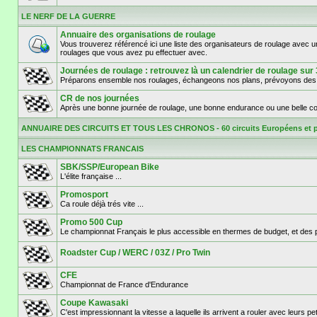
LE NERF DE LA GUERRE
Annuaire des organisations de roulage
Vous trouverez référencé ici une liste des organisateurs de roulage avec 
roulages que vous avez pu effectuer avec.
Journées de roulage : retrouvez là un calendrier de roula
Préparons ensemble nos roulages, échangeons nos plans, prévoyons des d
CR de nos journées
Après une bonne journée de roulage, une bonne endurance ou une belle cou
ANNUAIRE DES CIRCUITS ET TOUS LES CHRONOS - 60 circuits Européens et 
LES CHAMPIONNATS FRANCAIS
SBK/SSP/European Bike
L'élite française ...
Promosport
Ca roule déjà trés vite ...
Promo 500 Cup
Le championnat Français le plus accessible en thermes de budget, et des pil
Roadster Cup / WERC / 03Z / Pro Twin
CFE
Championnat de France d'Endurance
Coupe Kawasaki
C'est impressionnant la vitesse a laquelle ils arrivent a rouler avec leurs p