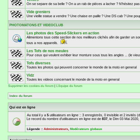
On se separe de sa belle ? On a un rab de piéces a lacher ? N'hésitez pa
Vide greniers
Une vieille statue a vendre ? Une chaise en paille ? Une DS cab ? Une poupé
PHOTOMATONS ET VIDEOCLUB
Les photos des Speed-Slickers en action
Alimentons tous cette section de nos meilleurs clichés afin de garder u
tous a nos appareils.
Les Tofs de nos meules
Pour ceux qui veulent exhiber leur monture sous tous les angles ... (le vieu
Tofs diverses
Toutes les photos qui peuvent concerner le monde de la moto en general
Vidz
Toutes les videos concernant le monde de la moto en general
Supprimer les cookies du forum
|
L’équipe du forum
Index du forum
Qui est en ligne
Au total il y a
5
utilisateurs en ligne :: 3 enregistrés, 0 invisible et 2 invités
Le record du nombre d'utilisateurs en ligne est de
837
, le Dim 03 Mai 2020,
Légende ::
Administrateurs
,
Modérateurs globaux