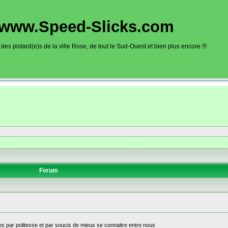
www.Speed-Slicks.com
es pistard(e)s de la ville Rose, de tout le Sud-Ouest et bien plus encore !!!
oto sur circuits dans la région toulousaine, dans toute la France et aussi en Europe. Ce site rec
sous la forme d'un calendrier des roulages. Une liste de circuit moto avec toutes les informations
on gps, itinéraire, caméra embarquée), ainsi qu'une liste d'organisateur de roulage moto sont disp
Forum
s par politesse et par soucis de mieux se connaitre entre nous