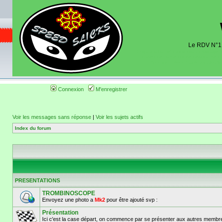
Le RDV N°1 d
Organisation et discussions roulage m
dates de sorties pistes existantes 
(coordonnées, tracé, localisati
Connexion
M'enregistrer
Voir les messages sans réponse
|
Voir les sujets actifs
Index du forum
PRESENTATIONS
TROMBINOSCOPE
Envoyez une photo a
Mk2
pour être ajouté svp :
Présentation
Ici c'est la case départ, on commence par se présenter aux autres membre