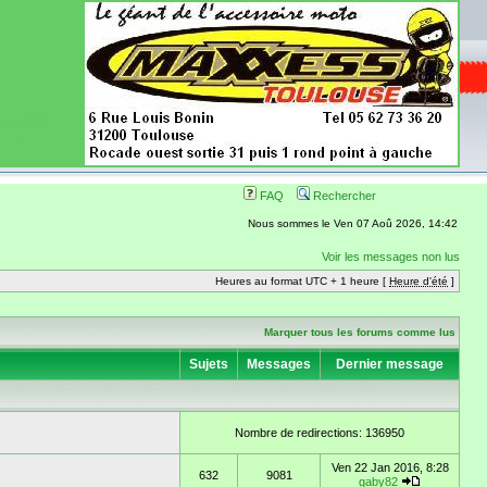
ence aussi les
 nécessaires
onibles
FAQ
Rechercher
Nous sommes le Ven 07 Aoû 2026, 14:42
Voir les messages non lus
Heures au format UTC + 1 heure [
Heure d'été
]
Marquer tous les forums comme lus
Sujets
Messages
Dernier message
Nombre de redirections: 136950
Ven 22 Jan 2016, 8:28
632
9081
gaby82