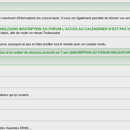
un maximum d'informations les concernants. Il vous est également possible de donner vos avi
ge sur 365j (SANS INSCRIPTION AU FORUM L'ACCES AU CALENDRIER N'EST PAS V
ates, afin de rouler en meute Toulousaine
rse, pourquoi ne pas en faire profiter tout le monde avec un compte rendu.
plus d'un millier de chronos archivés en 7 ans (INSCRIPTION AU FORUM OBLIGA
otes qui en veulent ...
etites Kawettes ER6N ...