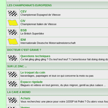
LES CHAMPIONNATS EUROPEENS
CEV
Championnat Espagnol de Vitesse
CIV
Championnat Italien de Vitesse
BSB
Le British Superbike
IDM
Internationale Deutsche Motorradmeisterschaft
DOCTEUR C'EST GRAVE ?
Questions techniques
Ca fait gling gling gling ? Ou teuf teuf teuf ? L'amortisseur fait doing doi
SUR LE ZINC ...
Le troquet du coin
bavardages, papotages et tout ce qui concerne la moto ou pas
Espace rigolade
Blagues et videos en tout genres, du plus mignon, gentil au plus salace ...
LA CAVE A MOMO
Achats
Vous recherchez une piece pour votre 103SP kit Polini ? Ou alors vous fouil
Ventes