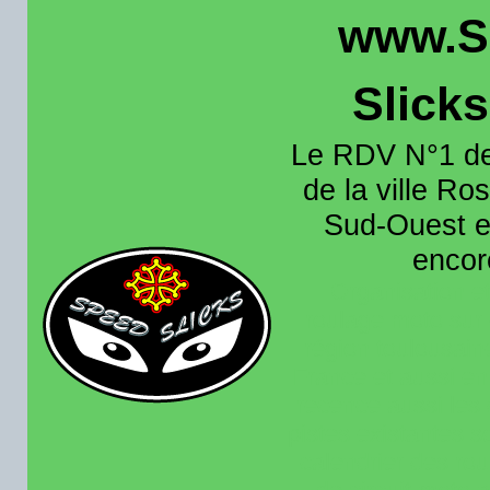
www.S
Slick
Le RDV N°1 de
de la ville Ros
Sud-Ouest et
encore
Organisation e
roulage moto sur 
région toulousain
France et aussi en
recence aussi les 
pistes existantes s
calendrier des rou