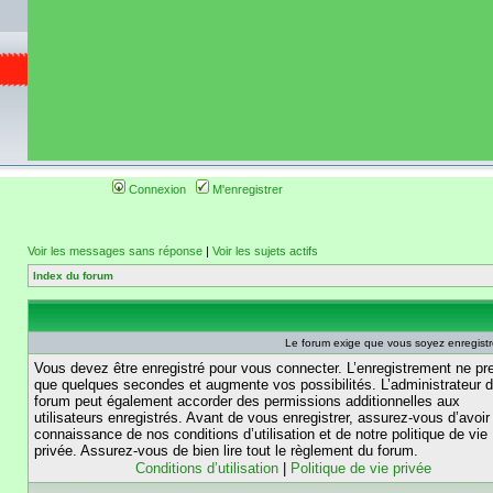
de circuit moto 
informations 
(coordonnées, tra
gps, itinéraire, c
ainsi qu'une liste 
roulage moto so
Connexion
M'enregistrer
Voir les messages sans réponse
|
Voir les sujets actifs
Index du forum
Le forum exige que vous soyez enregistré
Vous devez être enregistré pour vous connecter. L’enregistrement ne pr
que quelques secondes et augmente vos possibilités. L’administrateur 
forum peut également accorder des permissions additionnelles aux
utilisateurs enregistrés. Avant de vous enregistrer, assurez-vous d’avoir 
connaissance de nos conditions d’utilisation et de notre politique de vie
privée. Assurez-vous de bien lire tout le règlement du forum.
Conditions d’utilisation
|
Politique de vie privée