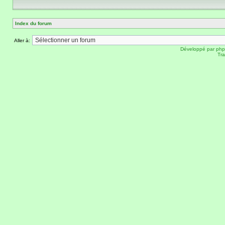
Index du forum
Aller à:
Développé par
ph
Tra