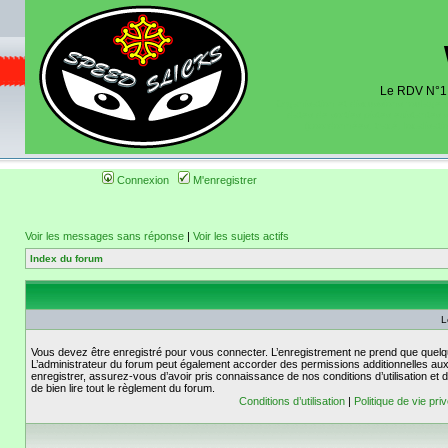
Le RDV N°1 d
Organisation et discussions roulage m
dates de sorties pistes existantes 
(coordonnées, tracé, localisati
Connexion
M'enregistrer
Voir les messages sans réponse
|
Voir les sujets actifs
Index du forum
L
Vous devez être enregistré pour vous connecter. L’enregistrement ne prend que quelq
L’administrateur du forum peut également accorder des permissions additionnelles aux 
enregistrer, assurez-vous d’avoir pris connaissance de nos conditions d’utilisation et 
de bien lire tout le règlement du forum.
Conditions d’utilisation
|
Politique de vie pri