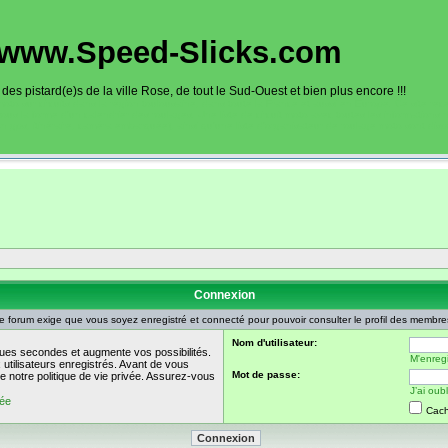
www.Speed-Slicks.com
es pistard(e)s de la ville Rose, de tout le Sud-Ouest et bien plus encore !!!
oto sur circuits dans la région toulousaine, dans toute la France et aussi en Europe. Ce site rec
sous la forme d'un calendrier des roulages. Une liste de circuit moto avec toutes les informations
on gps, itinéraire, caméra embarquée), ainsi qu'une liste d'organisateur de roulage moto sont disp
Connexion
e forum exige que vous soyez enregistré et connecté pour pouvoir consulter le profil des membre
Nom d'utilisateur:
ues secondes et augmente vos possibilités.
M'enregi
utilisateurs enregistrés. Avant de vous
Mot de passe:
de notre politique de vie privée. Assurez-vous
J’ai ou
vée
Cach