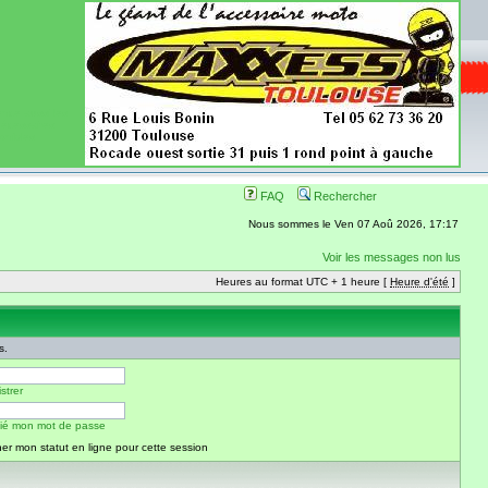
ence aussi les
 nécessaires
onibles
FAQ
Rechercher
Nous sommes le Ven 07 Aoû 2026, 17:17
Voir les messages non lus
Heures au format UTC + 1 heure [
Heure d'été
]
s.
strer
blié mon mot de passe
er mon statut en ligne pour cette session