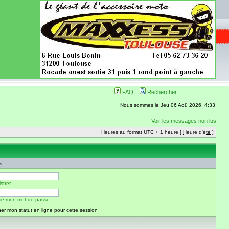
ence aussi les
 nécessaires
onibles
FAQ
Rechercher
Nous sommes le Jeu 06 Aoû 2026, 4:33
Voir les messages non lus
Heures au format UTC + 1 heure [
Heure d'été
]
s.
strer
blié mon mot de passe
er mon statut en ligne pour cette session