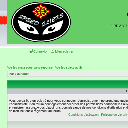
Le RDV N°1 d
Organisation et discussions roulage m
dates de sorties pistes existantes 
(coordonnées, tracé, localisati
Connexion
M'enregistrer
Voir les messages sans réponse
|
Voir les sujets actifs
Index du forum
L
Vous devez être enregistré pour vous connecter. L’enregistrement ne prend que quelq
L’administrateur du forum peut également accorder des permissions additionnelles aux 
enregistrer, assurez-vous d’avoir pris connaissance de nos conditions d’utilisation et 
de bien lire tout le règlement du forum.
Conditions d’utilisation
|
Politique de vie pri