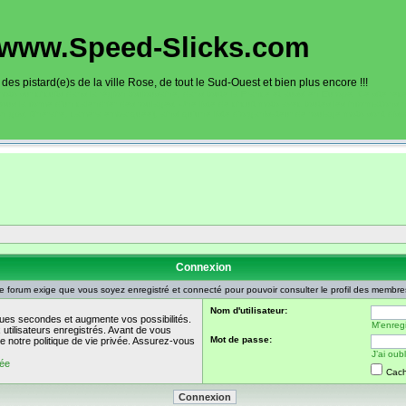
www.Speed-Slicks.com
es pistard(e)s de la ville Rose, de tout le Sud-Ouest et bien plus encore !!!
oto sur circuits dans la région toulousaine, dans toute la France et aussi en Europe. Ce site rec
sous la forme d'un calendrier des roulages. Une liste de circuit moto avec toutes les informations
on gps, itinéraire, caméra embarquée), ainsi qu'une liste d'organisateur de roulage moto sont disp
Connexion
e forum exige que vous soyez enregistré et connecté pour pouvoir consulter le profil des membre
Nom d'utilisateur:
ues secondes et augmente vos possibilités.
M'enregi
utilisateurs enregistrés. Avant de vous
Mot de passe:
de notre politique de vie privée. Assurez-vous
J’ai ou
vée
Cach