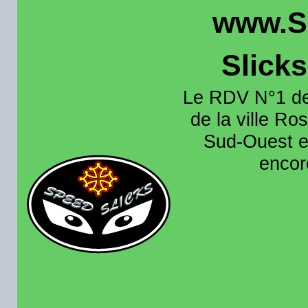
www.S
Slick
Le RDV N°1 de
de la ville Ros
Sud-Ouest et
encore
Organisation e
roulage moto sur 
région toulousain
France et aussi en
recence aussi les 
pistes existantes s
calendrier des rou