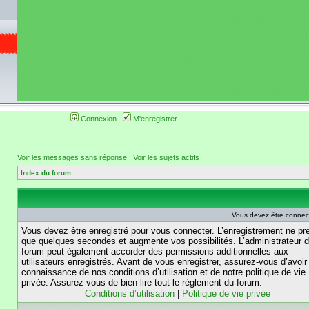
de circuit moto 
informations 
(coordonnées, tra
gps, itinéraire, c
ainsi qu'une liste 
roulage moto so
Connexion
M'enregistrer
Voir les messages sans réponse
|
Voir les sujets actifs
Index du forum
Vous devez être connec
Vous devez être enregistré pour vous connecter. L’enregistrement ne pr
que quelques secondes et augmente vos possibilités. L’administrateur 
forum peut également accorder des permissions additionnelles aux
utilisateurs enregistrés. Avant de vous enregistrer, assurez-vous d’avoir 
connaissance de nos conditions d’utilisation et de notre politique de vie
privée. Assurez-vous de bien lire tout le règlement du forum.
Conditions d’utilisation
|
Politique de vie privée