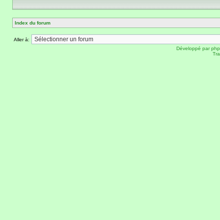
Index du forum
Aller à:
Développé par
ph
Tra