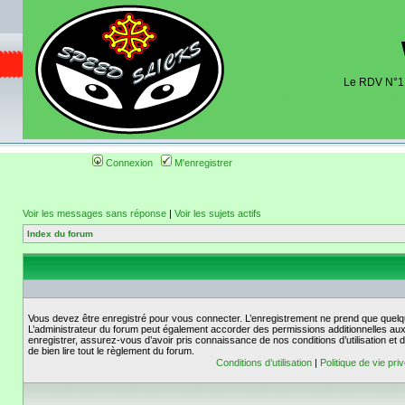
Le RDV N°1 d
Organisation et discussions roulage m
dates de sorties pistes existantes 
(coordonnées, tracé, localisati
Connexion
M'enregistrer
Voir les messages sans réponse
|
Voir les sujets actifs
Index du forum
Vous devez être enregistré pour vous connecter. L’enregistrement ne prend que quelq
L’administrateur du forum peut également accorder des permissions additionnelles aux 
enregistrer, assurez-vous d’avoir pris connaissance de nos conditions d’utilisation et 
de bien lire tout le règlement du forum.
Conditions d’utilisation
|
Politique de vie pri