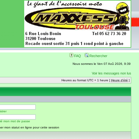
ence aussi les
 nécessaires
onibles
FAQ
Rechercher
Nous sommes le Ven 07 Aoû 2026, 9:39
Voir les messages non lus
Heures au format UTC + 1 heure [
Heure d'été
]
strer
blié mon mot de passe
er mon statut en ligne pour cette session