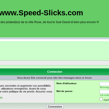
www.Speed-Slicks.com
es pistard(e)s de la ville Rose, de tout le Sud-Ouest et bien plus encore !!!
oto sur circuits dans la région toulousaine, dans toute la France et aussi en Europe. Ce site rec
sous la forme d'un calendrier des roulages. Une liste de circuit moto avec toutes les informations
on gps, itinéraire, caméra embarquée), ainsi qu'une liste d'organisateur de roulage moto sont disp
Connexion
Vous devez être connecté pour citer des messages dans ce forum.
Nom d'utilisateur:
ues secondes et augmente vos possibilités.
M'enregi
utilisateurs enregistrés. Avant de vous
Mot de passe:
de notre politique de vie privée. Assurez-vous
J’ai ou
vée
Cach