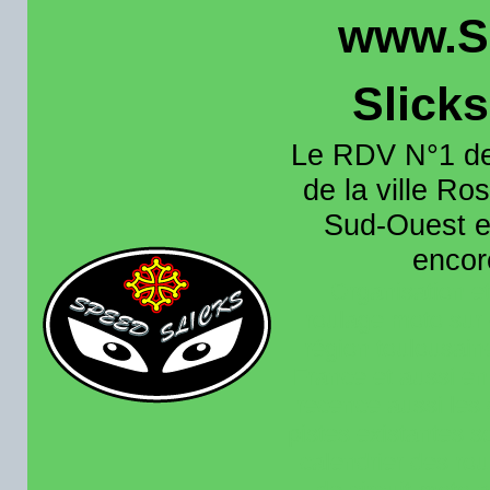
www.S
Slick
Le RDV N°1 de
de la ville Ros
Sud-Ouest et
encore
Organisation e
roulage moto sur 
région toulousain
France et aussi en
recence aussi les 
pistes existantes s
calendrier des rou