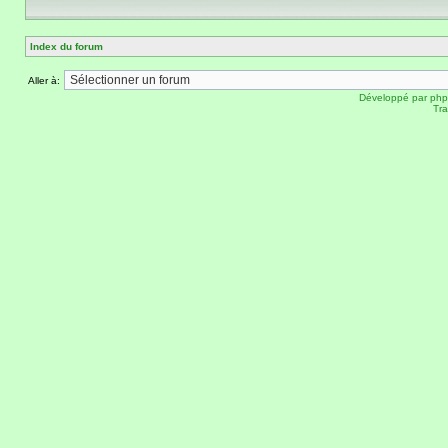
Index du forum
Aller à:
Développé par
ph
Tra