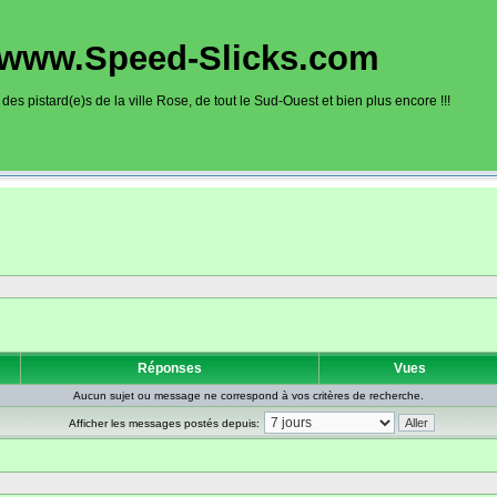
www.Speed-Slicks.com
es pistard(e)s de la ville Rose, de tout le Sud-Ouest et bien plus encore !!!
oto sur circuits dans la région toulousaine, dans toute la France et aussi en Europe. Ce site rec
sous la forme d'un calendrier des roulages. Une liste de circuit moto avec toutes les informations
on gps, itinéraire, caméra embarquée), ainsi qu'une liste d'organisateur de roulage moto sont disp
Réponses
Vues
Aucun sujet ou message ne correspond à vos critères de recherche.
Afficher les messages postés depuis: