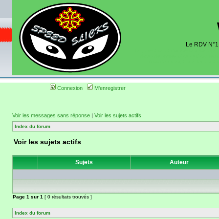
Le RDV N°1 d
Organisation et discussions roulage m
dates de sorties pistes existantes 
(coordonnées, tracé, localisati
Connexion
M'enregistrer
Voir les messages sans réponse
|
Voir les sujets actifs
Index du forum
Voir les sujets actifs
Sujets
Auteur
Page
1
sur
1
[ 0 résultats trouvés ]
Index du forum