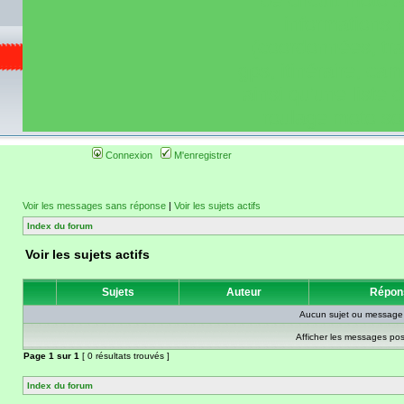
de circuit moto 
informations 
(coordonnées, tra
gps, itinéraire, c
ainsi qu'une liste 
roulage moto so
Connexion
M'enregistrer
Voir les messages sans réponse
|
Voir les sujets actifs
Index du forum
Voir les sujets actifs
Sujets
Auteur
Répon
Aucun sujet ou message 
Afficher les messages pos
Page
1
sur
1
[ 0 résultats trouvés ]
Index du forum