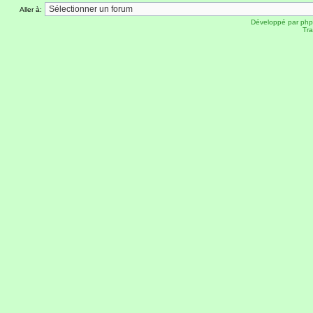
Aller à:
Développé par
ph
Tra