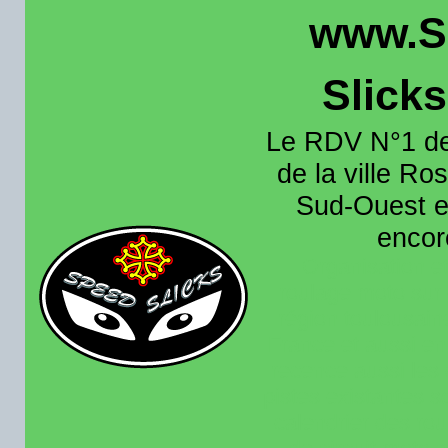
www.S
Slick
Le RDV N°1 de
de la ville Ros
Sud-Ouest et
encore
Organisation e
roulage moto sur 
région toulousain
France et aussi en
recence aussi les 
pistes existantes s
calendrier des rou