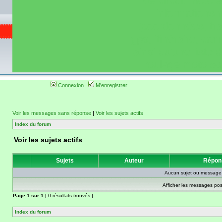
de circuit moto 
informations 
(coordonnées, tra
gps, itinéraire, c
ainsi qu'une liste 
roulage moto so
Connexion
M'enregistrer
Voir les messages sans réponse
|
Voir les sujets actifs
Index du forum
Voir les sujets actifs
Sujets
Auteur
Répon
Aucun sujet ou message 
Afficher les messages pos
Page
1
sur
1
[ 0 résultats trouvés ]
Index du forum