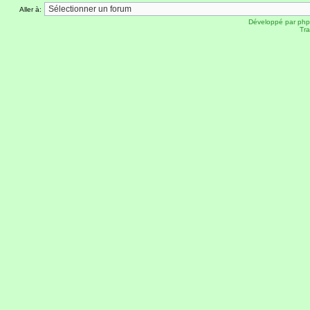
Aller à:
Développé par
ph
Tra