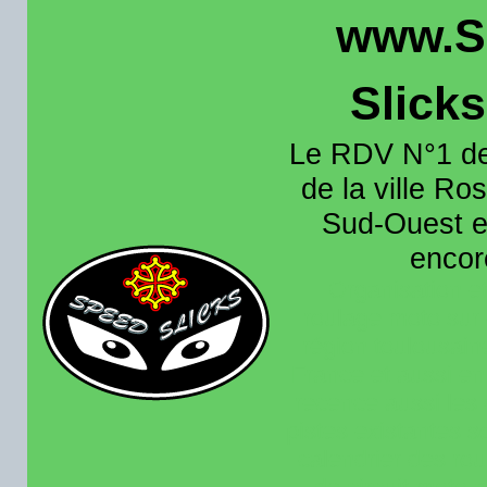
www.S
Slick
Le RDV N°1 de
de la ville Ros
Sud-Ouest et
encore
Organisation e
roulage moto sur 
région toulousain
France et aussi en
recence aussi les 
pistes existantes s
calendrier des rou