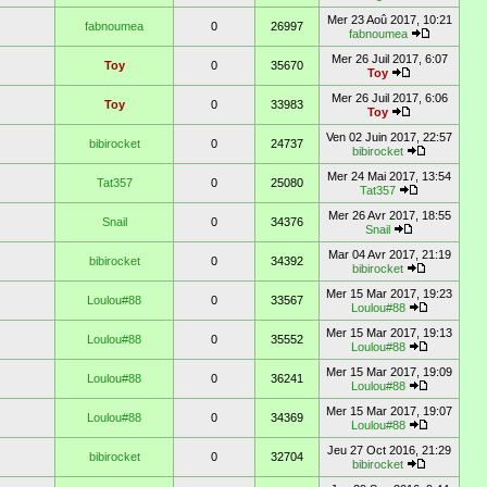
Mer 23 Aoû 2017, 10:21
fabnoumea
0
26997
fabnoumea
Mer 26 Juil 2017, 6:07
Toy
0
35670
Toy
Mer 26 Juil 2017, 6:06
Toy
0
33983
Toy
Ven 02 Juin 2017, 22:57
bibirocket
0
24737
bibirocket
Mer 24 Mai 2017, 13:54
Tat357
0
25080
Tat357
Mer 26 Avr 2017, 18:55
Snail
0
34376
Snail
Mar 04 Avr 2017, 21:19
bibirocket
0
34392
bibirocket
Mer 15 Mar 2017, 19:23
Loulou#88
0
33567
Loulou#88
Mer 15 Mar 2017, 19:13
Loulou#88
0
35552
Loulou#88
Mer 15 Mar 2017, 19:09
Loulou#88
0
36241
Loulou#88
Mer 15 Mar 2017, 19:07
Loulou#88
0
34369
Loulou#88
Jeu 27 Oct 2016, 21:29
bibirocket
0
32704
bibirocket