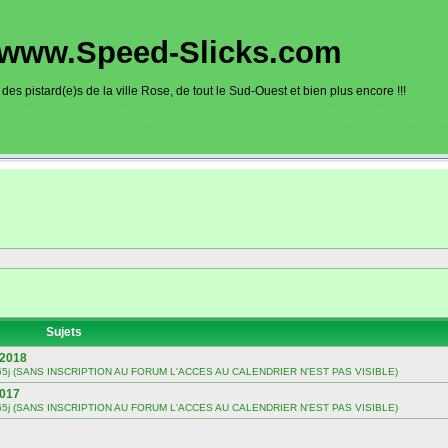
www.Speed-Slicks.com
es pistard(e)s de la ville Rose, de tout le Sud-Ouest et bien plus encore !!!
oto sur circuits dans la région toulousaine, dans toute la France et aussi en Europe. Ce site rec
sous la forme d'un calendrier des roulages. Une liste de circuit moto avec toutes les informations
on gps, itinéraire, caméra embarquée), ainsi qu'une liste d'organisateur de roulage moto sont disp
Sujets
 2018
 sur 365j (SANS INSCRIPTION AU FORUM L'ACCES AU CALENDRIER N'EST PAS VISIBLE)
2017
 sur 365j (SANS INSCRIPTION AU FORUM L'ACCES AU CALENDRIER N'EST PAS VISIBLE)