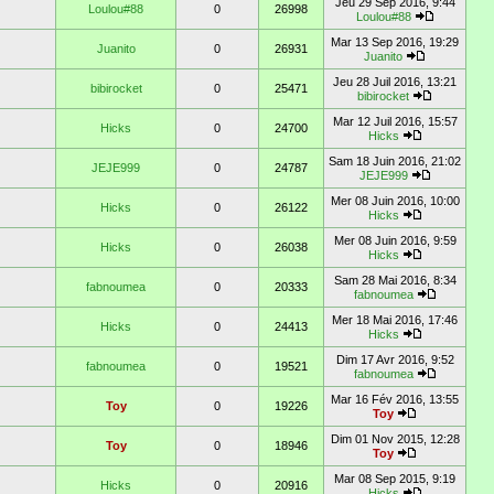
Jeu 29 Sep 2016, 9:44
Loulou#88
0
26998
Loulou#88
Mar 13 Sep 2016, 19:29
Juanito
0
26931
Juanito
Jeu 28 Juil 2016, 13:21
bibirocket
0
25471
bibirocket
Mar 12 Juil 2016, 15:57
Hicks
0
24700
Hicks
Sam 18 Juin 2016, 21:02
JEJE999
0
24787
JEJE999
Mer 08 Juin 2016, 10:00
Hicks
0
26122
Hicks
Mer 08 Juin 2016, 9:59
Hicks
0
26038
Hicks
Sam 28 Mai 2016, 8:34
fabnoumea
0
20333
fabnoumea
Mer 18 Mai 2016, 17:46
Hicks
0
24413
Hicks
Dim 17 Avr 2016, 9:52
fabnoumea
0
19521
fabnoumea
Mar 16 Fév 2016, 13:55
Toy
0
19226
Toy
Dim 01 Nov 2015, 12:28
Toy
0
18946
Toy
Mar 08 Sep 2015, 9:19
Hicks
0
20916
Hicks