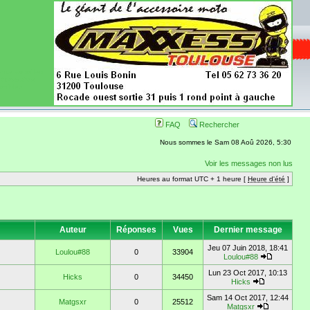
ence aussi les
 nécessaires
onibles
FAQ
Rechercher
Nous sommes le Sam 08 Aoû 2026, 5:30
Voir les messages non lus
Heures au format UTC + 1 heure [
Heure d'été
]
Auteur
Réponses
Vues
Dernier message
Jeu 07 Juin 2018, 18:41
Loulou#88
0
33904
Loulou#88
Lun 23 Oct 2017, 10:13
Hicks
0
34450
Hicks
Sam 14 Oct 2017, 12:44
Matgsxr
0
25512
Matgsxr