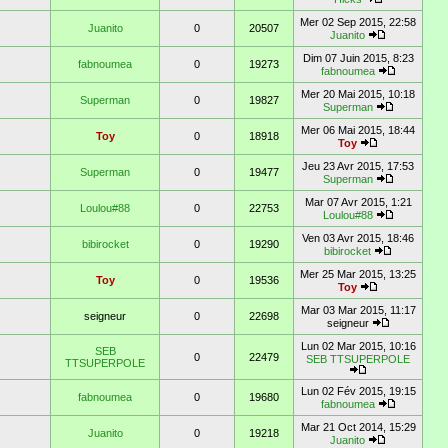
Mer 02 Sep 2015, 22:58
Juanito
0
20507
Juanito
Dim 07 Juin 2015, 8:23
fabnoumea
0
19273
fabnoumea
Mer 20 Mai 2015, 10:18
Superman
0
19827
Superman
Mer 06 Mai 2015, 18:44
Toy
0
18918
Toy
Jeu 23 Avr 2015, 17:53
Superman
0
19477
Superman
Mar 07 Avr 2015, 1:21
Loulou#88
0
22753
Loulou#88
Ven 03 Avr 2015, 18:46
bibirocket
0
19290
bibirocket
Mer 25 Mar 2015, 13:25
Toy
0
19536
Toy
Mar 03 Mar 2015, 11:17
seigneur
0
22698
seigneur
Lun 02 Mar 2015, 10:16
SEB
0
22479
SEB TTSUPERPOLE
TTSUPERPOLE
Lun 02 Fév 2015, 19:15
fabnoumea
0
19680
fabnoumea
Mar 21 Oct 2014, 15:29
Juanito
0
19218
Juanito