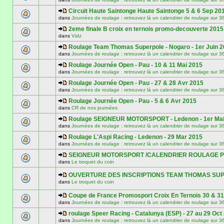
Circuit Haute Saintonge Haute Saintonge 5 & 6 Sep 20
dans
Journées de roulage : retrouvez là un calendrier de roulage
2eme finale B croix en ternois promo-decouverte 2015
dans
Vidz
Roulage Team Thomas Superpole - Nogaro - 1er Juin 
dans
Journées de roulage : retrouvez là un calendrier de roulage
Roulage Journée Open - Pau - 10 & 11 Mai 2015
dans
Journées de roulage : retrouvez là un calendrier de roulage
Roulage Journée Open - Pau - 27 & 28 Avr 2015
dans
Journées de roulage : retrouvez là un calendrier de roulage
Roulage Journée Open - Pau - 5 & 6 Avr 2015
dans
CR de nos journées
Roulage SEIGNEUR MOTORSPORT - Ledenon - 1er Mai
dans
Journées de roulage : retrouvez là un calendrier de roulage
Roulage L'Aspi Racing - Ledenon - 29 Mar 2015
dans
Journées de roulage : retrouvez là un calendrier de roulage
SEIGNEUR MOTORSPORT /CALENDRIER ROULAGE PI
dans
Le troquet du coin
OUVERTURE DES INSCRIPTIONS TEAM THOMAS SU
dans
Le troquet du coin
Coupe de France Promosport Croix En Ternois 30 & 31
dans
Journées de roulage : retrouvez là un calendrier de roulage
roulage Speer Racing - Catalunya (ESP) - 27 au 29 Oct
dans
Journées de roulage : retrouvez là un calendrier de roulage