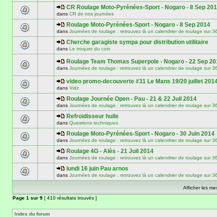
CR Roulage Moto-Pyrénées-Sport - Nogaro - 8 Sep 20
dans
CR de nos journées
Roulage Moto-Pyrénées-Sport - Nogaro - 8 Sep 2014
dans
Journées de roulage : retrouvez là un calendrier de roulage
Cherche garagiste sympa pour distribution utilitaire
dans
Le troquet du coin
Roulage Team Thomas Superpole - Nogaro - 22 Sep 20
dans
Journées de roulage : retrouvez là un calendrier de roulage
video promo-decouverte #31 Le Mans 19/20 juillet 201
dans
Vidz
Roulage Journée Open - Pau - 21 & 22 Juil 2014
dans
Journées de roulage : retrouvez là un calendrier de roulage
Refroidisseur huile
dans
Questions techniques
Roulage Moto-Pyrénées-Sport - Nogaro - 30 Juin 2014
dans
Journées de roulage : retrouvez là un calendrier de roulage
Roulage 4G - Alès - 21 Juil 2014
dans
Journées de roulage : retrouvez là un calendrier de roulage
lundi 16 juin Pau arnos
dans
Journées de roulage : retrouvez là un calendrier de roulage
Afficher les m
Page
1
sur
9
[ 410 résultats trouvés ]
Index du forum