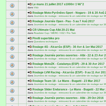
Le mans 21 juillet 2017 s1000rr 1'46"2
dans
Vidz
Roulage Moto-Pyrénées-Sport - Nogaro - 19 & 20 Aoû 
dans
Journées de roulage : retrouvez là un calendrier de roulage
Roulage Journée Open - Pau - 5 au 7 Aoû 2017
dans
Journées de roulage : retrouvez là un calendrier de roulage
CR Ultimate Cup Albi 20-21 Mai
dans
Roadster Cup / WERC / 03Z / Pro Twin
Pirelli superbike pro
dans
Questions techniques
Roulage 4G - Alcarràs (ESP) - 30 Avr & 1er Mai 2017
dans
Journées de roulage : retrouvez là un calendrier de roulage
Roulage Journée portes ouvertes - Albi - 22 & 23 Avr 
dans
Journées de roulage : retrouvez là un calendrier de roulage
Roulage MotoZK - Catalunya (ESP) - 29 & 30 Avr 2017
dans
Journées de roulage : retrouvez là un calendrier de roulage
Roulage LVM Racing - Alcarràs (ESP) - 9 au 11 Avr 20
dans
Journées de roulage : retrouvez là un calendrier de roulage
Roulage Team 18 - Le Mans - Bugatti - 23 Mar 2017
dans
Journées de roulage : retrouvez là un calendrier de roulage
Roulage Slider Endurance - Le Mans - Bugatti - 22 Mar
dans
Journées de roulage : retrouvez là un calendrier de roulage
Roulage Journée portes ouvertes - Albi - 29 Oct 2016
dans
Journées de roulage : retrouvez là un calendrier de roulage