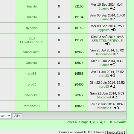
Mer 10 Sep 2014, 0:44
Juanito
0
21105
Juanito
Sam 06 Sep 2014, 13:00
Juanito
0
19134
Juanito
Mer 03 Sep 2014, 7:50
dypolito
0
18142
dypolito
Dim 03 Aoû 2014, 9:46
SEB
0
19121
SEB TTSUPERPOLE
TTSUPERPOLE
Ven 25 Juil 2014, 15:02
fabnoumea
0
18965
fabnoumea
Mer 16 Juil 2014, 0:42
Juanito
0
18974
Juanito
Ven 11 Juil 2014, 16:52
roro33
0
19586
roro33
Dim 22 Juin 2014, 19:52
roro33
0
20405
roro33
Sam 21 Juin 2014, 6:59
bibirocket
0
20377
bibirocket
Jeu 12 Juin 2014, 10:40
Perchiste31
0
18820
Perchiste31
Aller à la page
1
,
2
,
3
,
4
,
5
...
9
Suivante
Heures au format UTC + 1 heure [
Heure d'été
]