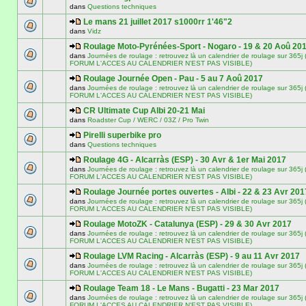
dans
Questions techniques
Le mans 21 juillet 2017 s1000rr 1'46"2
dans
Vidz
Roulage Moto-Pyrénées-Sport - Nogaro - 19 & 20 Aoû 20
dans
Journées de roulage : retrouvez là un calendrier de roulage sur 3
FORUM L'ACCES AU CALENDRIER N'EST PAS VISIBLE)
Roulage Journée Open - Pau - 5 au 7 Aoû 2017
dans
Journées de roulage : retrouvez là un calendrier de roulage sur 3
FORUM L'ACCES AU CALENDRIER N'EST PAS VISIBLE)
CR Ultimate Cup Albi 20-21 Mai
dans
Roadster Cup / WERC / 03Z / Pro Twin
Pirelli superbike pro
dans
Questions techniques
Roulage 4G - Alcarràs (ESP) - 30 Avr & 1er Mai 2017
dans
Journées de roulage : retrouvez là un calendrier de roulage sur 3
FORUM L'ACCES AU CALENDRIER N'EST PAS VISIBLE)
Roulage Journée portes ouvertes - Albi - 22 & 23 Avr 201
dans
Journées de roulage : retrouvez là un calendrier de roulage sur 3
FORUM L'ACCES AU CALENDRIER N'EST PAS VISIBLE)
Roulage MotoZK - Catalunya (ESP) - 29 & 30 Avr 2017
dans
Journées de roulage : retrouvez là un calendrier de roulage sur 3
FORUM L'ACCES AU CALENDRIER N'EST PAS VISIBLE)
Roulage LVM Racing - Alcarràs (ESP) - 9 au 11 Avr 2017
dans
Journées de roulage : retrouvez là un calendrier de roulage sur 3
FORUM L'ACCES AU CALENDRIER N'EST PAS VISIBLE)
Roulage Team 18 - Le Mans - Bugatti - 23 Mar 2017
dans
Journées de roulage : retrouvez là un calendrier de roulage sur 3
FORUM L'ACCES AU CALENDRIER N'EST PAS VISIBLE)