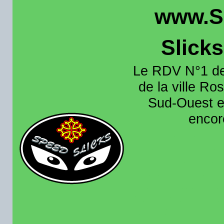
www.S
Slick
Le RDV N°1 de
de la ville Ros
Sud-Ouest et
encore
Organisation e
roulage moto sur 
région toulousain
France et aussi en
recence aussi les 
pistes existantes s
calendrier des rou