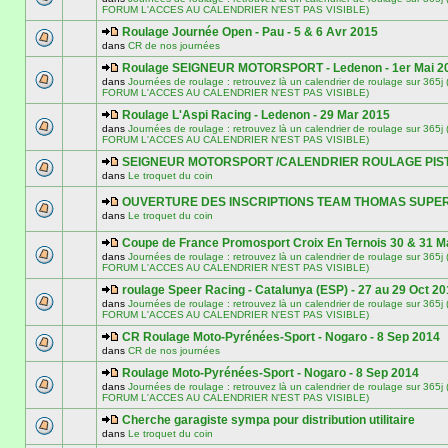
FORUM L'ACCES AU CALENDRIER N'EST PAS VISIBLE)
Roulage Journée Open - Pau - 5 & 6 Avr 2015
dans
CR de nos journées
Roulage SEIGNEUR MOTORSPORT - Ledenon - 1er Mai 2
dans
Journées de roulage : retrouvez là un calendrier de roulage sur 3
FORUM L'ACCES AU CALENDRIER N'EST PAS VISIBLE)
Roulage L'Aspi Racing - Ledenon - 29 Mar 2015
dans
Journées de roulage : retrouvez là un calendrier de roulage sur 3
FORUM L'ACCES AU CALENDRIER N'EST PAS VISIBLE)
SEIGNEUR MOTORSPORT /CALENDRIER ROULAGE PIST
dans
Le troquet du coin
OUVERTURE DES INSCRIPTIONS TEAM THOMAS SUPE
dans
Le troquet du coin
Coupe de France Promosport Croix En Ternois 30 & 31 M
dans
Journées de roulage : retrouvez là un calendrier de roulage sur 3
FORUM L'ACCES AU CALENDRIER N'EST PAS VISIBLE)
roulage Speer Racing - Catalunya (ESP) - 27 au 29 Oct 2
dans
Journées de roulage : retrouvez là un calendrier de roulage sur 3
FORUM L'ACCES AU CALENDRIER N'EST PAS VISIBLE)
CR Roulage Moto-Pyrénées-Sport - Nogaro - 8 Sep 2014
dans
CR de nos journées
Roulage Moto-Pyrénées-Sport - Nogaro - 8 Sep 2014
dans
Journées de roulage : retrouvez là un calendrier de roulage sur 3
FORUM L'ACCES AU CALENDRIER N'EST PAS VISIBLE)
Cherche garagiste sympa pour distribution utilitaire
dans
Le troquet du coin