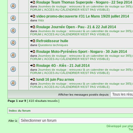
Roulage Team Thomas Superpole - Nogaro - 22 Sep 2014
dans
Journées de roulage : retrouvez là un calendrier de roulage sur 3
FORUM L'ACCES AU CALENDRIER N'EST PAS VISIBLE)
video promo-decouverte #31 Le Mans 19/20 juillet 2014
dans
Vidz
Roulage Journée Open - Pau - 21 & 22 Juil 2014
dans
Journées de roulage : retrouvez là un calendrier de roulage sur 3
FORUM L'ACCES AU CALENDRIER N'EST PAS VISIBLE)
Refroidisseur huile
dans
Questions techniques
Roulage Moto-Pyrénées-Sport - Nogaro - 30 Juin 2014
dans
Journées de roulage : retrouvez là un calendrier de roulage sur 3
FORUM L'ACCES AU CALENDRIER N'EST PAS VISIBLE)
Roulage 4G - Alès - 21 Juil 2014
dans
Journées de roulage : retrouvez là un calendrier de roulage sur 3
FORUM L'ACCES AU CALENDRIER N'EST PAS VISIBLE)
lundi 16 juin Pau arnos
dans
Journées de roulage : retrouvez là un calendrier de roulage sur 3
FORUM L'ACCES AU CALENDRIER N'EST PAS VISIBLE)
Afficher les messages postés depuis:
Page
1
sur
9
[ 410 résultats trouvés ]
Index du forum
Aller à:
Développé par
ph
Tra