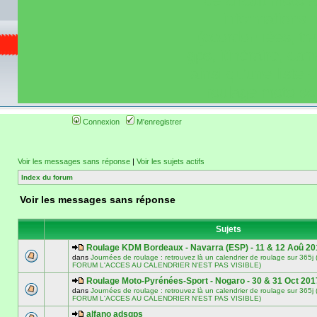
de circuit moto 
informations 
(coordonnées, tra
gps, itinéraire, c
ainsi qu'une liste 
roulage moto so
Connexion
M'enregistrer
Voir les messages sans réponse
|
Voir les sujets actifs
Index du forum
Voir les messages sans réponse
Sujets
Roulage KDM Bordeaux - Navarra (ESP) - 11 & 12 Aoû 20
dans
Journées de roulage : retrouvez là un calendrier de roulage sur 3
FORUM L'ACCES AU CALENDRIER N'EST PAS VISIBLE)
Roulage Moto-Pyrénées-Sport - Nogaro - 30 & 31 Oct 201
dans
Journées de roulage : retrouvez là un calendrier de roulage sur 3
FORUM L'ACCES AU CALENDRIER N'EST PAS VISIBLE)
alfano adsgps