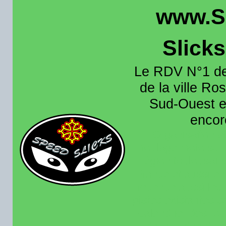
www.S
Slick
Le RDV N°1 de
de la ville Ros
Sud-Ouest et
encore
Organisation e
roulage moto sur 
région toulousain
France et aussi en
recence aussi les 
pistes existantes s
calendrier des rou