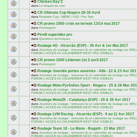
Chicken Day'Z
dans
Le troquet du coin
CR Ultimate Cup Nogaro 28-30 Avril
dans
Roadster Cup / WERC / 03Z / Pro Twin
CR promo 1000 croix en ternois 13/14 mai 2017
dans
Promosport
Pirelli superbike pro
dans
Questions techniques
Roulage 4G - Alcarràs (ESP) - 30 Avr & 1er Mai 2017
dans
Journées de roulage : retrouvez là un calendrier de roulage sur 3
FORUM L'ACCES AU CALENDRIER N'EST PAS VISIBLE)
CR promo 1000 Lédenon 1et 2 avril 2017
dans
Promosport
Roulage Journée portes ouvertes - Albi - 22 & 23 Avr 201
dans
Journées de roulage : retrouvez là un calendrier de roulage sur 3
FORUM L'ACCES AU CALENDRIER N'EST PAS VISIBLE)
Roulage Moto-Pyrénées-Sport - Nogaro - 25 & 26 Mar 20
dans
Journées de roulage : retrouvez là un calendrier de roulage sur 3
FORUM L'ACCES AU CALENDRIER N'EST PAS VISIBLE)
Roulage MotoZK - Catalunya (ESP) - 29 & 30 Avr 2017
dans
Journées de roulage : retrouvez là un calendrier de roulage sur 3
FORUM L'ACCES AU CALENDRIER N'EST PAS VISIBLE)
Roulage LVM Racing - Alcarràs (ESP) - 9 au 11 Avr 2017
dans
Journées de roulage : retrouvez là un calendrier de roulage sur 3
FORUM L'ACCES AU CALENDRIER N'EST PAS VISIBLE)
Roulage Team 18 - Le Mans - Bugatti - 23 Mar 2017
dans
Journées de roulage : retrouvez là un calendrier de roulage sur 3
FORUM L'ACCES AU CALENDRIER N'EST PAS VISIBLE)