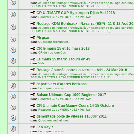
dans
Journées de roulage : retrouvez là un calendrier de roulage sur 3
FORUM L'ACCES AU CALENDRIER N'EST PAS VISIBLE)
CR ULTIMATE CUP Hypersport Dijon Mai 2018
dans
Roadster Cup / WERC / 03Z / Pro Twin
Roulage KDM Bordeaux - Navarra (ESP) - 11 & 12 Aoû 20
dans
Journées de roulage : retrouvez là un calendrier de roulage sur 3
FORUM L'ACCES AU CALENDRIER N'EST PAS VISIBLE)
Pb gsxr
dans
Questions techniques
CR le mans 15 et 16 mars 2018
dans
CR de nos journées
Le mans 15 mars: 3 tours en 49
dans
Vidz
Roulage Journée portes ouvertes - Albi - 24 Mar 2018
dans
Journées de roulage : retrouvez là un calendrier de roulage sur 3
FORUM L'ACCES AU CALENDRIER N'EST PAS VISIBLE)
depart vers d'autres horizons
dans
Le troquet du coin
Saison Ultimate Cup 1000 Béginner 2017
dans
Roadster Cup / WERC / 03Z / Pro Twin
CR Ultimate Cup Magny-Cours 14-15 Octobre
dans
Roadster Cup / WERC / 03Z / Pro Twin
demontage boite de vitesse s1000rr 2011
dans
Questions techniques
Fab Day'z
dans
Le troquet du coin