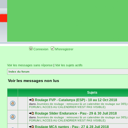
de circuit moto 
informations 
(coordonnées, tra
gps, itinéraire, c
ainsi qu'une liste 
roulage moto so
Connexion
M'enregistrer
Voir les messages sans réponse
|
Voir les sujets actifs
Index du forum
Voir les messages non lus
Sujets
Roulage FVP - Catalunya (ESP) - 10 au 12 Oct 2018
dans
Journées de roulage : retrouvez là un calendrier de roulage sur 3
FORUM L'ACCES AU CALENDRIER N'EST PAS VISIBLE)
Roulage Slider Endurance - Pau - 29 & 30 Juil 2018
dans
Journées de roulage : retrouvez là un calendrier de roulage sur 3
FORUM L'ACCES AU CALENDRIER N'EST PAS VISIBLE)
Roulage MCA nantes - Pau - 27 & 28 Juil 2018