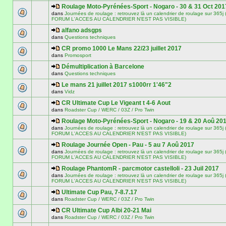
Roulage Moto-Pyrénées-Sport - Nogaro - 30 & 31 Oct 201
dans
Journées de roulage : retrouvez là un calendrier de roulage sur 3
FORUM L'ACCES AU CALENDRIER N'EST PAS VISIBLE)
alfano adsgps
dans
Questions techniques
CR promo 1000 Le Mans 22/23 juillet 2017
dans
Promosport
Démultiplication à Barcelone
dans
Questions techniques
Le mans 21 juillet 2017 s1000rr 1'46"2
dans
Vidz
CR Ultimate Cup Le Vigeant t 4-6 Aout
dans
Roadster Cup / WERC / 03Z / Pro Twin
Roulage Moto-Pyrénées-Sport - Nogaro - 19 & 20 Aoû 20
dans
Journées de roulage : retrouvez là un calendrier de roulage sur 3
FORUM L'ACCES AU CALENDRIER N'EST PAS VISIBLE)
Roulage Journée Open - Pau - 5 au 7 Aoû 2017
dans
Journées de roulage : retrouvez là un calendrier de roulage sur 3
FORUM L'ACCES AU CALENDRIER N'EST PAS VISIBLE)
Roulage PhantomR - parcmotor castelloli - 23 Juil 2017
dans
Journées de roulage : retrouvez là un calendrier de roulage sur 3
FORUM L'ACCES AU CALENDRIER N'EST PAS VISIBLE)
Ultimate Cup Pau, 7-8.7.17
dans
Roadster Cup / WERC / 03Z / Pro Twin
CR Ultimate Cup Albi 20-21 Mai
dans
Roadster Cup / WERC / 03Z / Pro Twin