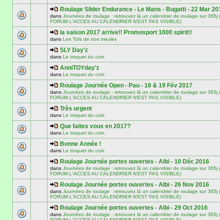
Roulage Slider Endurance - Le Mans - Bugatti - 22 Mar 20
dans
Journées de roulage : retrouvez là un calendrier de roulage sur 3
FORUM L'ACCES AU CALENDRIER N'EST PAS VISIBLE)
la saison 2017 arrive!! Promosport 1000 spirit!!
dans
Les Tofs de nos meules
SLY Day'z
dans
Le troquet du coin
AnniTOYday'z
dans
Le troquet du coin
Roulage Journée Open - Pau - 18 & 19 Fév 2017
dans
Journées de roulage : retrouvez là un calendrier de roulage sur 3
FORUM L'ACCES AU CALENDRIER N'EST PAS VISIBLE)
Très urgent
dans
Le troquet du coin
Que faites vous en 2017?
dans
Le troquet du coin
Bonne Année !
dans
Le troquet du coin
Roulage Journée portes ouvertes - Albi - 10 Déc 2016
dans
Journées de roulage : retrouvez là un calendrier de roulage sur 3
FORUM L'ACCES AU CALENDRIER N'EST PAS VISIBLE)
Roulage Journée portes ouvertes - Albi - 26 Nov 2016
dans
Journées de roulage : retrouvez là un calendrier de roulage sur 3
FORUM L'ACCES AU CALENDRIER N'EST PAS VISIBLE)
Roulage Journée portes ouvertes - Albi - 29 Oct 2016
dans
Journées de roulage : retrouvez là un calendrier de roulage sur 3
FORUM L'ACCES AU CALENDRIER N'EST PAS VISIBLE)