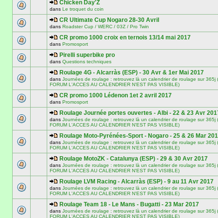
Chicken Day'Z
dans
Le troquet du coin
CR Ultimate Cup Nogaro 28-30 Avril
dans
Roadster Cup / WERC / 03Z / Pro Twin
CR promo 1000 croix en ternois 13/14 mai 2017
dans
Promosport
Pirelli superbike pro
dans
Questions techniques
Roulage 4G - Alcarràs (ESP) - 30 Avr & 1er Mai 2017
dans
Journées de roulage : retrouvez là un calendrier de roulage sur 3
FORUM L'ACCES AU CALENDRIER N'EST PAS VISIBLE)
CR promo 1000 Lédenon 1et 2 avril 2017
dans
Promosport
Roulage Journée portes ouvertes - Albi - 22 & 23 Avr 201
dans
Journées de roulage : retrouvez là un calendrier de roulage sur 3
FORUM L'ACCES AU CALENDRIER N'EST PAS VISIBLE)
Roulage Moto-Pyrénées-Sport - Nogaro - 25 & 26 Mar 20
dans
Journées de roulage : retrouvez là un calendrier de roulage sur 3
FORUM L'ACCES AU CALENDRIER N'EST PAS VISIBLE)
Roulage MotoZK - Catalunya (ESP) - 29 & 30 Avr 2017
dans
Journées de roulage : retrouvez là un calendrier de roulage sur 3
FORUM L'ACCES AU CALENDRIER N'EST PAS VISIBLE)
Roulage LVM Racing - Alcarràs (ESP) - 9 au 11 Avr 2017
dans
Journées de roulage : retrouvez là un calendrier de roulage sur 3
FORUM L'ACCES AU CALENDRIER N'EST PAS VISIBLE)
Roulage Team 18 - Le Mans - Bugatti - 23 Mar 2017
dans
Journées de roulage : retrouvez là un calendrier de roulage sur 3
FORUM L'ACCES AU CALENDRIER N'EST PAS VISIBLE)