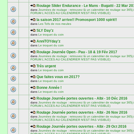
Roulage Slider Endurance - Le Mans - Bugatti - 22 Mar 20
dans
Journées de roulage : retrouvez là un calendrier de roulage sur 3
FORUM L'ACCES AU CALENDRIER N'EST PAS VISIBLE)
la saison 2017 arrive!! Promosport 1000 spirit!!
dans
Les Tofs de nos meules
SLY Day'z
dans
Le troquet du coin
AnniTOYday'z
dans
Le troquet du coin
Roulage Journée Open - Pau - 18 & 19 Fév 2017
dans
Journées de roulage : retrouvez là un calendrier de roulage sur 3
FORUM L'ACCES AU CALENDRIER N'EST PAS VISIBLE)
Très urgent
dans
Le troquet du coin
Que faites vous en 2017?
dans
Le troquet du coin
Bonne Année !
dans
Le troquet du coin
Roulage Journée portes ouvertes - Albi - 10 Déc 2016
dans
Journées de roulage : retrouvez là un calendrier de roulage sur 3
FORUM L'ACCES AU CALENDRIER N'EST PAS VISIBLE)
Roulage Journée portes ouvertes - Albi - 26 Nov 2016
dans
Journées de roulage : retrouvez là un calendrier de roulage sur 3
FORUM L'ACCES AU CALENDRIER N'EST PAS VISIBLE)
Roulage Journée portes ouvertes - Albi - 29 Oct 2016
dans
Journées de roulage : retrouvez là un calendrier de roulage sur 3
FORUM L'ACCES AU CALENDRIER N'EST PAS VISIBLE)