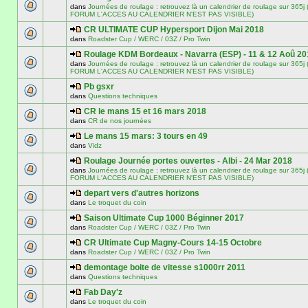
dans
Journées de roulage : retrouvez là un calendrier de roulage sur 3
FORUM L'ACCES AU CALENDRIER N'EST PAS VISIBLE)
CR ULTIMATE CUP Hypersport Dijon Mai 2018
dans
Roadster Cup / WERC / 03Z / Pro Twin
Roulage KDM Bordeaux - Navarra (ESP) - 11 & 12 Aoû 20
dans
Journées de roulage : retrouvez là un calendrier de roulage sur 3
FORUM L'ACCES AU CALENDRIER N'EST PAS VISIBLE)
Pb gsxr
dans
Questions techniques
CR le mans 15 et 16 mars 2018
dans
CR de nos journées
Le mans 15 mars: 3 tours en 49
dans
Vidz
Roulage Journée portes ouvertes - Albi - 24 Mar 2018
dans
Journées de roulage : retrouvez là un calendrier de roulage sur 3
FORUM L'ACCES AU CALENDRIER N'EST PAS VISIBLE)
depart vers d'autres horizons
dans
Le troquet du coin
Saison Ultimate Cup 1000 Béginner 2017
dans
Roadster Cup / WERC / 03Z / Pro Twin
CR Ultimate Cup Magny-Cours 14-15 Octobre
dans
Roadster Cup / WERC / 03Z / Pro Twin
demontage boite de vitesse s1000rr 2011
dans
Questions techniques
Fab Day'z
dans
Le troquet du coin