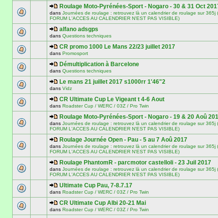
Roulage Moto-Pyrénées-Sport - Nogaro - 30 & 31 Oct 201
dans
Journées de roulage : retrouvez là un calendrier de roulage sur 3
FORUM L'ACCES AU CALENDRIER N'EST PAS VISIBLE)
alfano adsgps
dans
Questions techniques
CR promo 1000 Le Mans 22/23 juillet 2017
dans
Promosport
Démultiplication à Barcelone
dans
Questions techniques
Le mans 21 juillet 2017 s1000rr 1'46"2
dans
Vidz
CR Ultimate Cup Le Vigeant t 4-6 Aout
dans
Roadster Cup / WERC / 03Z / Pro Twin
Roulage Moto-Pyrénées-Sport - Nogaro - 19 & 20 Aoû 20
dans
Journées de roulage : retrouvez là un calendrier de roulage sur 3
FORUM L'ACCES AU CALENDRIER N'EST PAS VISIBLE)
Roulage Journée Open - Pau - 5 au 7 Aoû 2017
dans
Journées de roulage : retrouvez là un calendrier de roulage sur 3
FORUM L'ACCES AU CALENDRIER N'EST PAS VISIBLE)
Roulage PhantomR - parcmotor castelloli - 23 Juil 2017
dans
Journées de roulage : retrouvez là un calendrier de roulage sur 3
FORUM L'ACCES AU CALENDRIER N'EST PAS VISIBLE)
Ultimate Cup Pau, 7-8.7.17
dans
Roadster Cup / WERC / 03Z / Pro Twin
CR Ultimate Cup Albi 20-21 Mai
dans
Roadster Cup / WERC / 03Z / Pro Twin