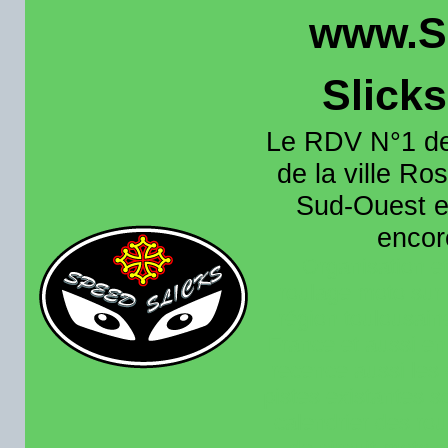
www.S
Slick
Le RDV N°1 de
de la ville Ros
Sud-Ouest et
encore
Organisation e
roulage moto sur 
région toulousain
France et aussi en
recence aussi les 
pistes existantes s
calendrier des rou