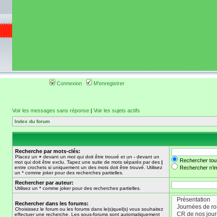
de circuit moto 
informations 
(coordonnées, tra
gps, itinéraire, c
ainsi qu'une liste 
roulage moto so
Connexion
M'enregistrer
Voir les messages sans réponse
|
Voir les sujets actifs
Index du forum
Recherche par mots-clés:
Placez un
+
devant un mot qui doit être trouvé et un
-
devant un
Rechercher tou
mot qui doit être exclu. Tapez une suite de mots séparés par des
|
entre crochets si uniquement un des mots doit être trouvé. Utilisez
Rechercher n’im
un * comme joker pour des recherches partielles.
Rechercher par auteur:
Utilisez un * comme joker pour des recherches partielles.
Rechercher dans les forums:
Choisissez le forum ou les forums dans le(s)quel(s) vous souhaitez
effectuer une recherche. Les sous-forums sont automatiquement