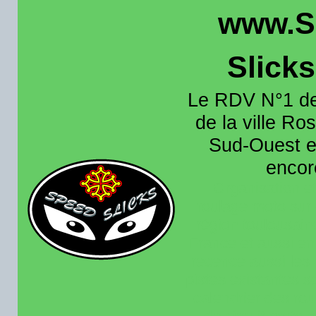
www.S
Slick
Le RDV N°1 de
de la ville Ros
Sud-Ouest et
encore
Organisation e
roulage moto sur 
région toulousain
France et aussi en
recence aussi les 
pistes existantes s
calendrier des rou