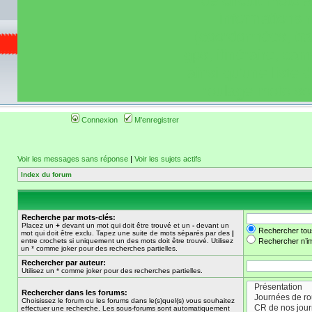
de circuit moto 
informations 
(coordonnées, tra
gps, itinéraire, c
ainsi qu'une liste 
roulage moto so
Connexion
M'enregistrer
Voir les messages sans réponse
|
Voir les sujets actifs
Index du forum
Recherche par mots-clés:
Placez un
+
devant un mot qui doit être trouvé et un
-
devant un
Rechercher tou
mot qui doit être exclu. Tapez une suite de mots séparés par des
|
entre crochets si uniquement un des mots doit être trouvé. Utilisez
Rechercher n’im
un * comme joker pour des recherches partielles.
Rechercher par auteur:
Utilisez un * comme joker pour des recherches partielles.
Rechercher dans les forums:
Choisissez le forum ou les forums dans le(s)quel(s) vous souhaitez
effectuer une recherche. Les sous-forums sont automatiquement