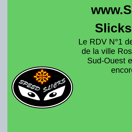
www.S
Slick
Le RDV N°1 de
de la ville Ros
Sud-Ouest et
encore
Organisation e
roulage moto sur 
région toulousain
France et aussi en
recence aussi les 
pistes existantes s
calendrier des rou