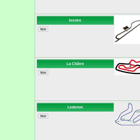
Issoire
La Châtre
Ledenon