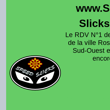
www.S
Slick
Le RDV N°1 de
de la ville Ros
Sud-Ouest et
encore
Organisation e
roulage moto sur 
région toulousain
France et aussi en
recence aussi les 
pistes existantes s
calendrier des rou