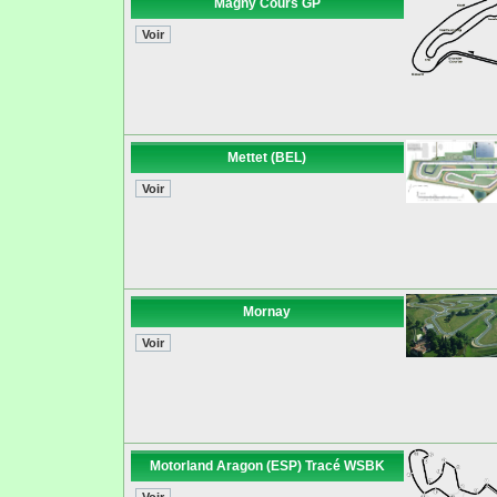
Magny Cours GP
Mettet (BEL)
Mornay
Motorland Aragon (ESP) Tracé WSBK