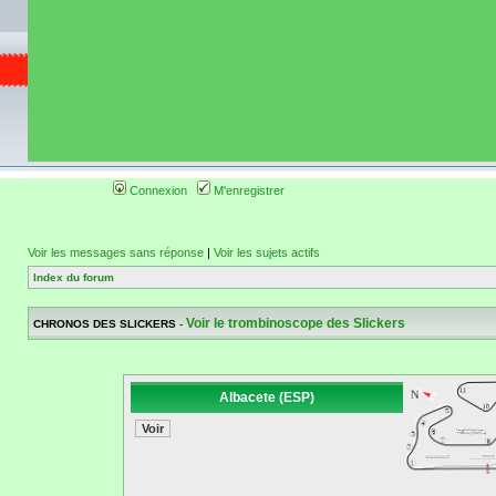
de circuit moto 
informations 
(coordonnées, tra
gps, itinéraire, c
ainsi qu'une liste 
roulage moto so
Connexion
M'enregistrer
Voir les messages sans réponse
|
Voir les sujets actifs
Index du forum
Voir le trombinoscope des Slickers
CHRONOS DES SLICKERS
-
Albacete (ESP)