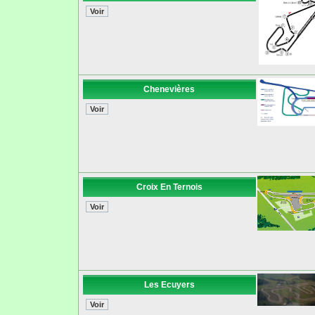
Chenevières
Croix En Ternois
Les Ecuyers