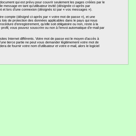
document qui est prévu pour couvrir seulement les pages créées par le
de message en tant qu’utilisateur invité (désignée ci-après par
 et lors d’une connexion (désignés ici par « vos messages »).
otre compte (désigné ci-après par « votre mot de passe »), et une
s lois de protection des données applicables dans le pays qui nous
édure d’enregistrement, qu’elle soit obligatoire ou non, reste à la
profil, vous pouvez souscrire ou non à l’envoi automatique d’e-mail par
ites Internet différents. Votre mot de passe est le moyen d’accès à
ne tierce partie ne peut vous demander légitimement votre mot de
de fournir votre nom d’utilisateur et votre e-mail, alors le logiciel