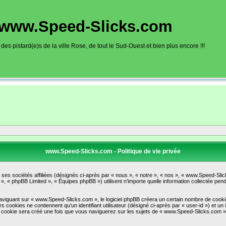
www.Speed-Slicks.com
es pistard(e)s de la ville Rose, de tout le Sud-Ouest et bien plus encore !!!
oto sur circuits dans la région toulousaine, dans toute la France et aussi en Europe. Ce site rec
sous la forme d'un calendrier des roulages. Une liste de circuit moto avec toutes les informations
on gps, itinéraire, caméra embarquée), ainsi qu'une liste d'organisateur de roulage moto sont disp
www.Speed-Slicks.com - Politique de vie privée
ses sociétés affiliées (désignés ci-après par « nous », « notre », « nos », « www.Speed-Sli
», « phpBB Limited », « Équipes phpBB ») utilisent n’importe quelle information collectée penda
iguant sur « www.Speed-Slicks.com », le logiciel phpBB créera un certain nombre de cookies, 
cookies ne contiennent qu’un identifiant utilisateur (désigné ci-après par « user-id ») et un i
cookie sera créé une fois que vous naviguerez sur les sujets de « www.Speed-Slicks.com » et