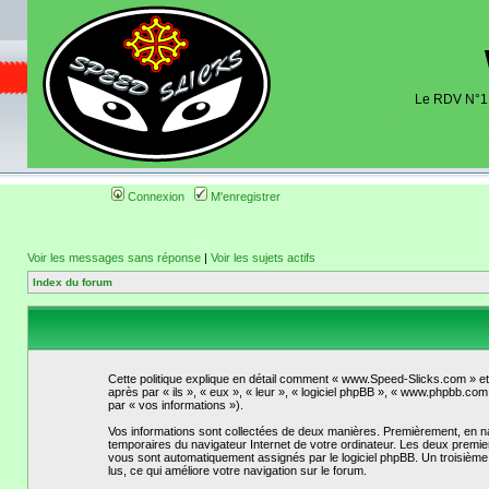
Le RDV N°1 d
Organisation et discussions roulage m
dates de sorties pistes existantes 
(coordonnées, tracé, localisati
Connexion
M'enregistrer
Voir les messages sans réponse
|
Voir les sujets actifs
Index du forum
Cette politique explique en détail comment « www.Speed-Slicks.com » et 
après par « ils », « eux », « leur », « logiciel phpBB », « www.phpbb.com 
par « vos informations »).
Vos informations sont collectées de deux manières. Premièrement, en nav
temporaires du navigateur Internet de votre ordinateur. Les deux premiers 
vous sont automatiquement assignés par le logiciel phpBB. Un troisième 
lus, ce qui améliore votre navigation sur le forum.