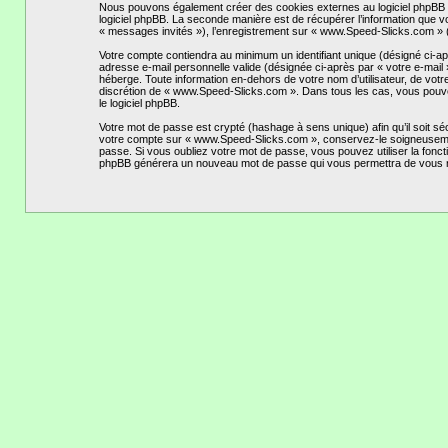
Nous pouvons également créer des cookies externes au logiciel phpBB t
logiciel phpBB. La seconde manière est de récupérer l’information que vou
« messages invités »), l’enregistrement sur « www.Speed-Slicks.com » (
Votre compte contiendra au minimum un identifiant unique (désigné ci-apr
adresse e-mail personnelle valide (désignée ci-après par « votre e-mai
héberge. Toute information en-dehors de votre nom d’utilisateur, de votr
discrétion de « www.Speed-Slicks.com ». Dans tous les cas, vous pouvez 
le logiciel phpBB.
Votre mot de passe est crypté (hashage à sens unique) afin qu’il soit s
votre compte sur « www.Speed-Slicks.com », conservez-le soigneusemen
passe. Si vous oubliez votre mot de passe, vous pouvez utiliser la foncti
phpBB générera un nouveau mot de passe qui vous permettra de vous 