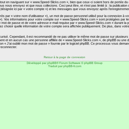
out en naviguant sur « www.Speed-Slicks.com », bien que ceux-ci soient hors de portée du 
s nous envoyez et que nous collectons. Ceci peut être, et n’est pas limité à : la publication 
désignée ici par « votre compte ») et les messages que vous envoyez après l’enregistrement
ès par « votre nom d’utilisateur »), un mot de passe personnel utilisé pour la connexion à v
l »). Vos informations pour votre compte sur « www.Speed-Slicks.com » sont protégées par le
e mot de passe et de votre adresse e-mail requise par « www.Speed-Slicks.com » durant la proc
choisir quelle information de votre compte sera affichée publiquement. De plus, dans votre 
écurisé. Cependant, il est recommandé de ne pas utiliser le même mot de passe sur plusieurs s
t et en aucun cas une personne affiliée de « www.Speed-Slicks.com », de phpBB ou une d’u
on « J’ai oublié mon mot de passe » fournie par le logiciel phpBB. Ce processus vous demandera 
reconnecter.
Retour à la page de connexion
Développé par
phpBB
® Forum Software © phpBB Group
Traduit par
phpBB-fr.com