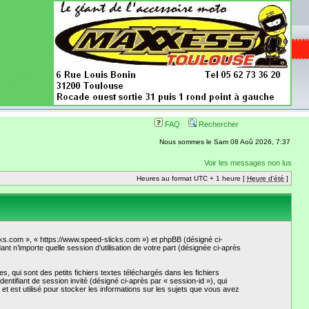
ence aussi les
 nécessaires
onibles
FAQ
Rechercher
Nous sommes le Sam 08 Aoû 2026, 7:37
Voir les messages non lus
Heures au format UTC + 1 heure [
Heure d'été
]
cks.com », « https://www.speed-slicks.com ») et phpBB (désigné ci-
nt n’importe quelle session d’utilisation de votre part (désignée ci-après
qui sont des petits fichiers textes téléchargés dans les fichiers
dentifiant de session invité (désigné ci-après par « session-id »), qui
 est utilisé pour stocker les informations sur les sujets que vous avez