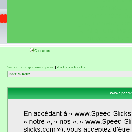
de circuit moto 
informations 
(coordonnées, tra
gps, itinéraire, c
ainsi qu'une liste 
roulage moto so
Connexion
Voir les messages sans réponse
|
Voir les sujets actifs
Index du forum
www.Speed-S
En accédant à « www.Speed-Slicks.
« notre », « nos », « www.Speed-Sl
slicks.com »), vous acceptez d’êtr