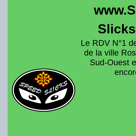
www.S
Slick
Le RDV N°1 de
de la ville Ros
Sud-Ouest et
encore
Organisation e
roulage moto sur 
région toulousain
France et aussi en
recence aussi les 
pistes existantes s
calendrier des rou