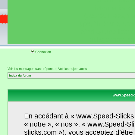
de circuit moto 
informations 
(coordonnées, tra
gps, itinéraire, c
ainsi qu'une liste 
roulage moto so
Connexion
Voir les messages sans réponse
|
Voir les sujets actifs
Index du forum
www.Speed-S
En accédant à « www.Speed-Slicks.
« notre », « nos », « www.Speed-Sl
slicks.com »), vous acceptez d’êtr