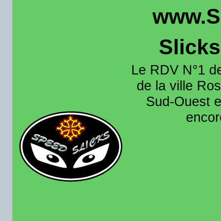
www.S
Slick
Le RDV N°1 de
de la ville Ros
Sud-Ouest et
encore
Organisation e
roulage moto sur 
région toulousain
France et aussi en
recence aussi les 
pistes existantes s
calendrier des rou