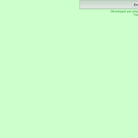
Développé par
ph
Tra