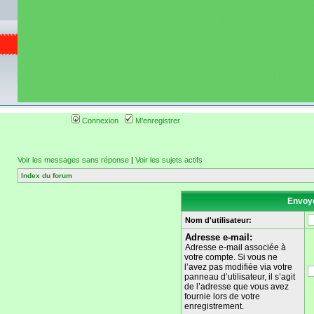
de circuit moto 
informations 
(coordonnées, tra
gps, itinéraire, c
ainsi qu'une liste 
roulage moto so
Connexion
M'enregistrer
Voir les messages sans réponse
|
Voir les sujets actifs
Index du forum
Envoye
Nom d'utilisateur:
Adresse e-mail:
Adresse e-mail associée à
votre compte. Si vous ne
l’avez pas modifiée via votre
panneau d’utilisateur, il s’agit
de l’adresse que vous avez
fournie lors de votre
enregistrement.