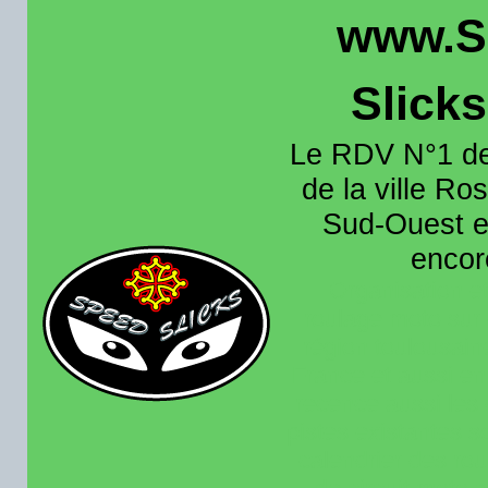
www.S
Slick
Le RDV N°1 de
de la ville Ros
Sud-Ouest et
encore
Organisation e
roulage moto sur 
région toulousain
France et aussi en
recence aussi les 
pistes existantes s
calendrier des rou