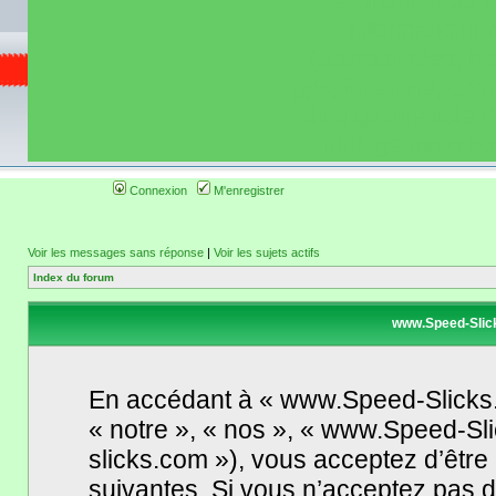
de circuit moto 
informations 
(coordonnées, tra
gps, itinéraire, c
ainsi qu'une liste 
roulage moto so
Connexion
M'enregistrer
Voir les messages sans réponse
|
Voir les sujets actifs
Index du forum
www.Speed-Slicks
En accédant à « www.Speed-Slicks.
« notre », « nos », « www.Speed-Sl
slicks.com »), vous acceptez d’êtr
suivantes. Si vous n’acceptez pas d