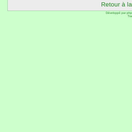
Retour à l
Développé par
ph
Tra