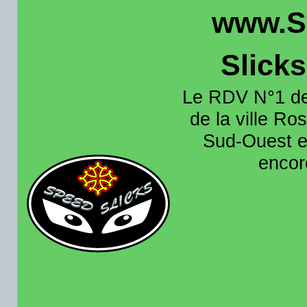
www.S
Slick
Le RDV N°1 de
de la ville Ros
Sud-Ouest et
encore
Organisation e
roulage moto sur 
région toulousain
France et aussi en
recence aussi les 
pistes existantes s
calendrier des rou