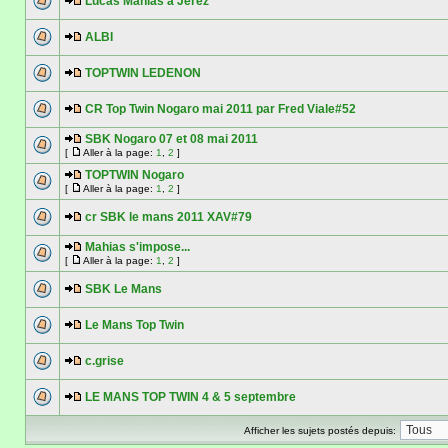
Lucas Mahias a Jerez
ALBI
TOPTWIN LEDENON
CR Top Twin Nogaro mai 2011 par Fred Viale#52
SBK Nogaro 07 et 08 mai 2011
[
Aller à la page:
1
,
2
]
TOPTWIN Nogaro
[
Aller à la page:
1
,
2
]
cr SBK le mans 2011 XAV#79
Mahias s'impose...
[
Aller à la page:
1
,
2
]
SBK Le Mans
Le Mans Top Twin
c.grise
LE MANS TOP TWIN 4 & 5 septembre
Afficher les sujets postés depuis: