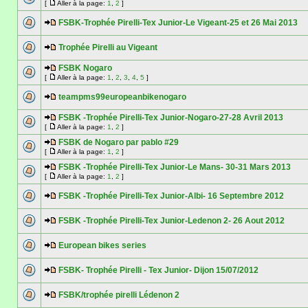
[
Aller à la page:
1
,
2
]
FSBK-Trophée Pirelli-Tex Junior-Le Vigeant-25 et 26 Mai 2013
Trophée Pirelli au Vigeant
FSBK Nogaro
[
Aller à la page:
1
,
2
,
3
,
4
,
5
]
teampms99europeanbikenogaro
FSBK -Trophée Pirelli-Tex Junior-Nogaro-27-28 Avril 2013
[
Aller à la page:
1
,
2
]
FSBK de Nogaro par pablo #29
[
Aller à la page:
1
,
2
]
FSBK -Trophée Pirelli-Tex Junior-Le Mans- 30-31 Mars 2013
[
Aller à la page:
1
,
2
]
FSBK -Trophée Pirelli-Tex Junior-Albi- 16 Septembre 2012
FSBK -Trophée Pirelli-Tex Junior-Ledenon 2- 26 Aout 2012
European bikes series
FSBK- Trophée Pirelli - Tex Junior- Dijon 15/07/2012
FSBK/trophée pirelli Lédenon 2