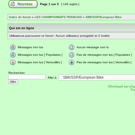
Page
1
sur
3
[ 145 sujets ]
Index du forum
»
LES CHAMPIONNATS FRANCAIS
»
SBK/SSP/European Bike
Qui est en ligne
Utilisateurs parcourant ce forum : Aucun utilisateur enregistré et 2 invités
Messages non lus
Aucun message non lu
Messages non lus [ Populaires ]
Pas de messages non lus [ Populaires ]
Messages non lus [ Verrouillés ]
Pas de messages non lus [ Verrouillés ]
Rechercher:
Aller à:
Développé par
ph
Tra