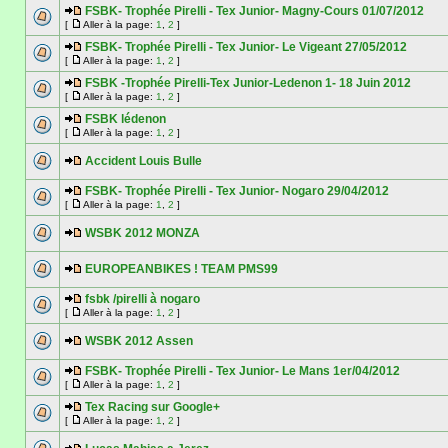
FSBK- Trophée Pirelli - Tex Junior- Magny-Cours 01/07/2012
[
Aller à la page:
1
,
2
]
FSBK- Trophée Pirelli - Tex Junior- Le Vigeant 27/05/2012
[
Aller à la page:
1
,
2
]
FSBK -Trophée Pirelli-Tex Junior-Ledenon 1- 18 Juin 2012
[
Aller à la page:
1
,
2
]
FSBK lédenon
[
Aller à la page:
1
,
2
]
Accident Louis Bulle
FSBK- Trophée Pirelli - Tex Junior- Nogaro 29/04/2012
[
Aller à la page:
1
,
2
]
WSBK 2012 MONZA
EUROPEANBIKES ! TEAM PMS99
fsbk /pirelli à nogaro
[
Aller à la page:
1
,
2
]
WSBK 2012 Assen
FSBK- Trophée Pirelli - Tex Junior- Le Mans 1er/04/2012
[
Aller à la page:
1
,
2
]
Tex Racing sur Google+
[
Aller à la page:
1
,
2
]