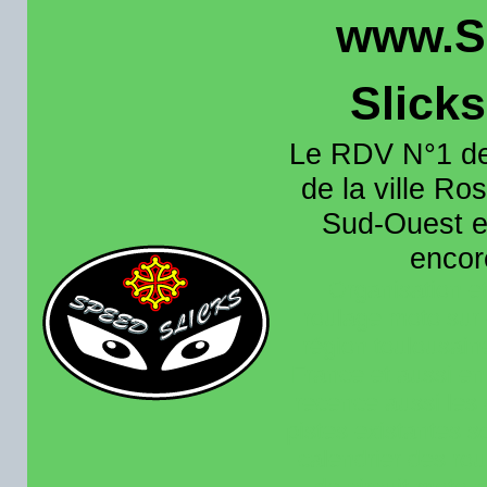
www.S
Slick
Le RDV N°1 de
de la ville Ros
Sud-Ouest et
encore
Organisation e
roulage moto sur 
région toulousain
France et aussi en
recence aussi les 
pistes existantes s
calendrier des rou