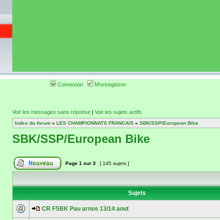
de circuit moto 
informations 
(coordonnées, tra
gps, itinéraire, c
ainsi qu'une liste 
roulage moto so
Connexion
M'enregistrer
Voir les messages sans réponse
|
Voir les sujets actifs
Index du forum
»
LES CHAMPIONNATS FRANCAIS
»
SBK/SSP/European Bike
SBK/SSP/European Bike
Page
1
sur
3
[ 145 sujets ]
Sujets
CR FSBK Pau arnos 13/14 aout