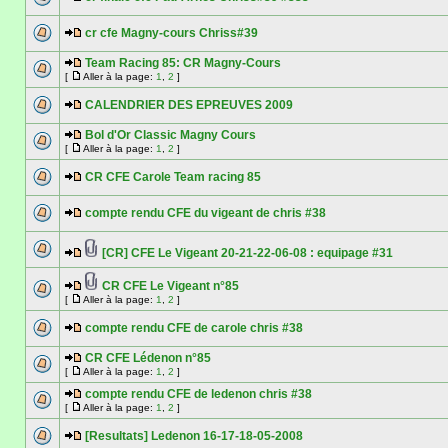
cr cfe Magny-cours Chriss#39
Team Racing 85: CR Magny-Cours
[
Aller à la page:
1
,
2
]
CALENDRIER DES EPREUVES 2009
Bol d'Or Classic Magny Cours
[
Aller à la page:
1
,
2
]
CR CFE Carole Team racing 85
compte rendu CFE du vigeant de chris #38
[CR] CFE Le Vigeant 20-21-22-06-08 : equipage #31
CR CFE Le Vigeant n°85
[
Aller à la page:
1
,
2
]
compte rendu CFE de carole chris #38
CR CFE Lédenon n°85
[
Aller à la page:
1
,
2
]
compte rendu CFE de ledenon chris #38
[
Aller à la page:
1
,
2
]
[Resultats] Ledenon 16-17-18-05-2008