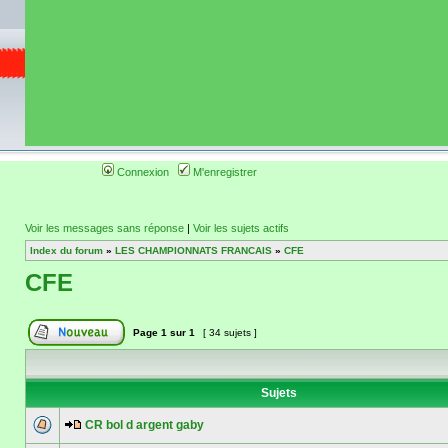
de circuit moto 
informations 
(coordonnées, tra
gps, itinéraire, c
ainsi qu'une liste 
roulage moto so
Connexion
M'enregistrer
Voir les messages sans réponse
|
Voir les sujets actifs
Index du forum
»
LES CHAMPIONNATS FRANCAIS
»
CFE
CFE
Page
1
sur
1
[ 34 sujets ]
Sujets
CR bol d argent gaby