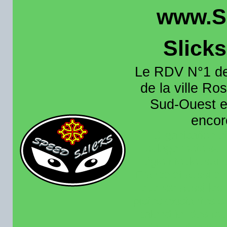
www.S
Slick
Le RDV N°1 de
de la ville Ros
Sud-Ouest et
encore
Organisation e
roulage moto sur 
région toulousain
France et aussi en
recence aussi les 
pistes existantes s
calendrier des rou