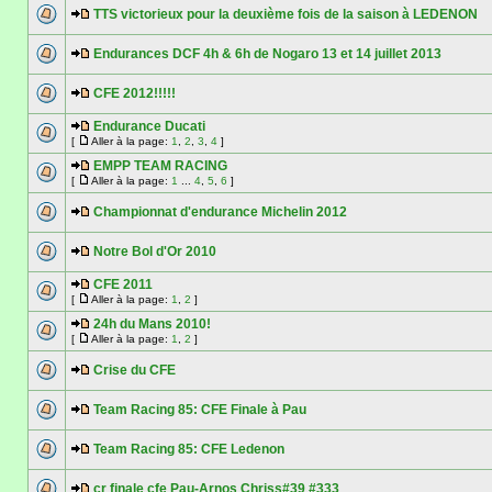
TTS victorieux pour la deuxième fois de la saison à LEDENON
Endurances DCF 4h & 6h de Nogaro 13 et 14 juillet 2013
CFE 2012!!!!!
Endurance Ducati
[
Aller à la page:
1
,
2
,
3
,
4
]
EMPP TEAM RACING
[
Aller à la page:
1
...
4
,
5
,
6
]
Championnat d'endurance Michelin 2012
Notre Bol d'Or 2010
CFE 2011
[
Aller à la page:
1
,
2
]
24h du Mans 2010!
[
Aller à la page:
1
,
2
]
Crise du CFE
Team Racing 85: CFE Finale à Pau
Team Racing 85: CFE Ledenon
cr finale cfe Pau-Arnos Chriss#39 #333