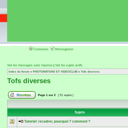
de circuit moto 
informations 
(coordonnées, tra
gps, itinéraire, c
ainsi qu'une liste 
roulage moto so
Connexion
M'enregistrer
Voir les messages sans réponse
|
Voir les sujets actifs
Index du forum
»
PHOTOMATONS ET VIDEOCLUB
»
Tofs diverses
Tofs diverses
Page
1
sur
2
[ 51 sujets ]
Sujets
Tutoriel: recadrer, pourquoi ? comment ?