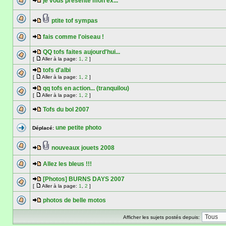
je vous présente mon ex...
ptite tof sympas
fais comme l'oiseau !
QQ tofs faites aujourd'hui...
[
Aller à la page:
1
,
2
]
tofs d'albi
[
Aller à la page:
1
,
2
]
qq tofs en action... (tranquilou)
[
Aller à la page:
1
,
2
]
Tofs du bol 2007
une petite photo
Déplacé:
nouveaux jouets 2008
Allez les bleus !!!
[Photos] BURNS DAYS 2007
[
Aller à la page:
1
,
2
]
photos de belle motos
Afficher les sujets postés depuis: