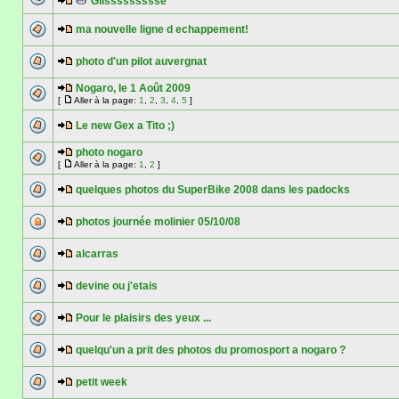
Glissssssssse
ma nouvelle ligne d echappement!
photo d'un pilot auvergnat
Nogaro, le 1 Août 2009
[
Aller à la page:
1
,
2
,
3
,
4
,
5
]
Le new Gex a Tito ;)
photo nogaro
[
Aller à la page:
1
,
2
]
quelques photos du SuperBike 2008 dans les padocks
photos journée molinier 05/10/08
alcarras
devine ou j'etais
Pour le plaisirs des yeux ...
quelqu'un a prit des photos du promosport a nogaro ?
petit week