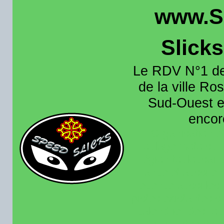
www.S
Slick
Le RDV N°1 de
de la ville Ros
Sud-Ouest et
encore
Organisation e
roulage moto sur 
région toulousain
France et aussi en
recence aussi les 
pistes existantes s
calendrier des rou