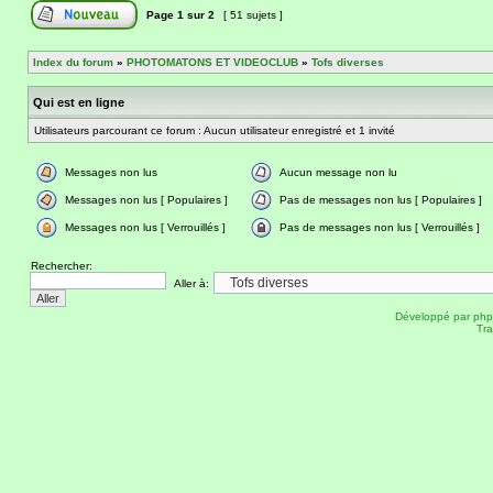
Page
1
sur
2
[ 51 sujets ]
Index du forum
»
PHOTOMATONS ET VIDEOCLUB
»
Tofs diverses
Qui est en ligne
Utilisateurs parcourant ce forum : Aucun utilisateur enregistré et 1 invité
Messages non lus
Aucun message non lu
Messages non lus [ Populaires ]
Pas de messages non lus [ Populaires ]
Messages non lus [ Verrouillés ]
Pas de messages non lus [ Verrouillés ]
Rechercher:
Aller à:
Développé par
ph
Tra