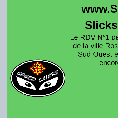
www.S
Slick
Le RDV N°1 de
de la ville Ros
Sud-Ouest et
encore
Organisation e
roulage moto sur 
région toulousain
France et aussi en
recence aussi les 
pistes existantes s
calendrier des rou