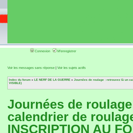
de circuit moto 
informations 
(coordonnées, tra
gps, itinéraire, c
ainsi qu'une liste 
roulage moto so
Connexion
M'enregistrer
Voir les messages sans réponse
|
Voir les sujets actifs
Index du forum
»
LE NERF DE LA GUERRE
»
Journées de roulage : retrouvez là un
VISIBLE)
Journées de roulage 
calendrier de roulag
INSCRIPTION AU F