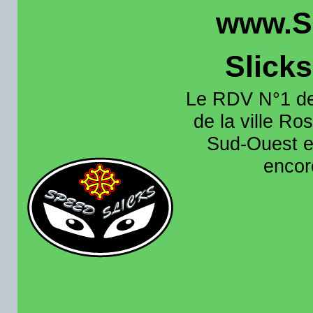
www.S
Slick
Le RDV N°1 de
de la ville Ros
Sud-Ouest et
encore
Organisation e
roulage moto sur 
région toulousain
France et aussi en
recence aussi les 
pistes existantes s
calendrier des rou