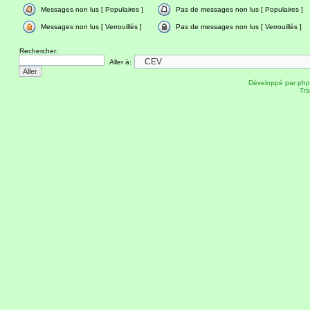
Messages non lus [ Populaires ]
Pas de messages non lus [ Populaires ]
Messages non lus [ Verrouillés ]
Pas de messages non lus [ Verrouillés ]
Rechercher:
Aller à:
Développé par
ph
Tra