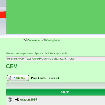
de circuit moto 
informations 
(coordonnées, tra
gps, itinéraire, c
ainsi qu'une liste 
roulage moto so
Connexion
M'enregistrer
Voir les messages sans réponse
|
Voir les sujets actifs
Index du forum
»
LES CHAMPIONNATS EUROPEENS
»
CEV
CEV
Page
1
sur
1
[ 8 sujets ]
Sujets
Aragon 2015