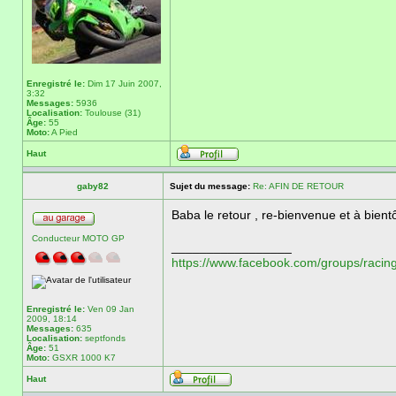
Enregistré le:
Dim 17 Juin 2007,
3:32
Messages:
5936
Localisation:
Toulouse (31)
Âge:
55
Moto:
A Pied
Haut
gaby82
Sujet du message:
Re: AFIN DE RETOUR
Baba le retour , re-bienvenue et à bient
Conducteur MOTO GP
_________________
https://www.facebook.com/groups/racing
Enregistré le:
Ven 09 Jan
2009, 18:14
Messages:
635
Localisation:
septfonds
Âge:
51
Moto:
GSXR 1000 K7
Haut