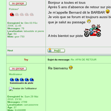
Bonjour a toutes et tous
Aprés 5 ans d'absence de retour sur pis
Poireau²
Je m'appelle Bernard dit le BARBAR
Je vois que se forum et toujours aussi 
que je salut au passage
Enregistré le:
Dim 03 Fév
2008, 11:45
Messages:
76
Localisation:
labastide st pierre
Âge:
64
A trés bientot sur piste
Moto:
gsxr 750
Haut
Toy
Sujet du message:
Re: AFIN DE RETOUR
Re bienvenu
Modérateur
Enregistré le:
Sam 29 Mai
2010, 23:50
Messages:
2789
Localisation:
carcassonne
Âge:
37
Moto:
S1000RR