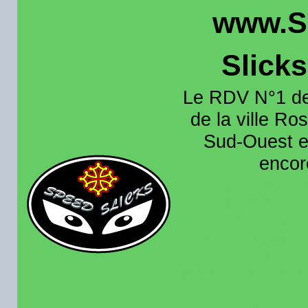
www.S
Slick
Le RDV N°1 de
de la ville Ros
Sud-Ouest et
encore
Organisation e
roulage moto sur 
région toulousain
France et aussi en
recence aussi les 
pistes existantes s
calendrier des rou