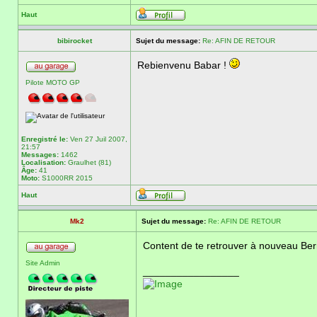
Haut
bibirocket
Sujet du message:
Re: AFIN DE RETOUR
Rebienvenu Babar !
Pilote MOTO GP
Enregistré le:
Ven 27 Juil 2007,
21:57
Messages:
1462
Localisation:
Graulhet (81)
Âge:
41
Moto:
S1000RR 2015
Haut
Mk2
Sujet du message:
Re: AFIN DE RETOUR
Content de te retrouver à nouveau Be
Site Admin
_________________