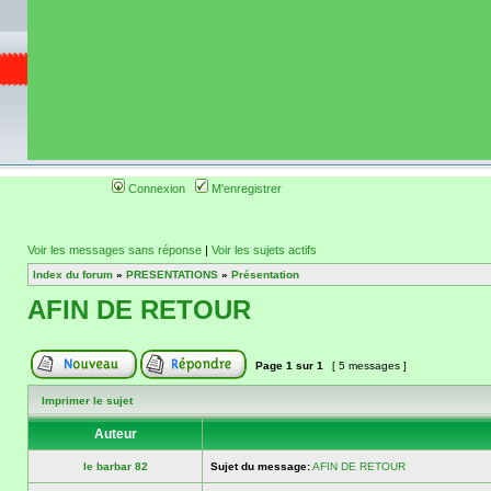
de circuit moto 
informations 
(coordonnées, tra
gps, itinéraire, c
ainsi qu'une liste 
roulage moto so
Connexion
M'enregistrer
Voir les messages sans réponse
|
Voir les sujets actifs
Index du forum
»
PRESENTATIONS
»
Présentation
AFIN DE RETOUR
Page
1
sur
1
[ 5 messages ]
Imprimer le sujet
Auteur
le barbar 82
Sujet du message:
AFIN DE RETOUR