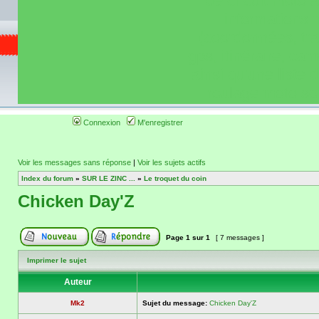
de circuit moto 
informations 
(coordonnées, tra
gps, itinéraire, c
ainsi qu'une liste 
roulage moto so
Connexion
M'enregistrer
Voir les messages sans réponse
|
Voir les sujets actifs
Index du forum
»
SUR LE ZINC ...
»
Le troquet du coin
Chicken Day'Z
Page
1
sur
1
[ 7 messages ]
Imprimer le sujet
Auteur
Mk2
Sujet du message:
Chicken Day'Z