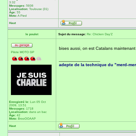
3:32
Messages:
5936
Localisation:
Toulouse (31)
Âge:
55
Moto:
A Pied
Haut
le poulet
Sujet du message:
Re: Chicken Day'Z
bises aussi, on est Catalans maintenan
Pilote MOTO GP
_________________
adepte de la technique du "merd-me
Enregistré le:
Lun 05 Oct
2009, 13:51
Messages:
1718
Localisation:
dans un bac
Âge:
42
Moto:
BrooOOAAP
Haut