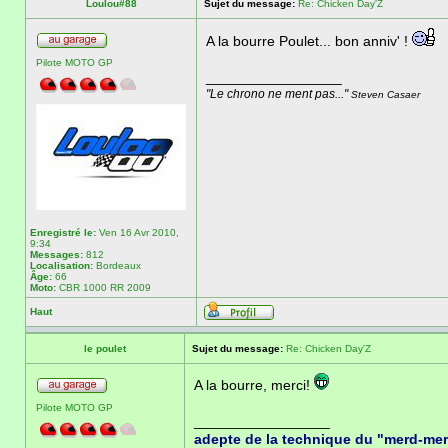
Loulou#88
Sujet du message:
Re: Chicken Day'Z
A la bourre Poulet... bon anniv' !
Pilote MOTO GP
_________________
"Le chrono ne ment pas..."
Steven Casaer
Enregistré le:
Ven 16 Avr 2010,
9:34
Messages:
812
Localisation:
Bordeaux
Âge:
66
Moto:
CBR 1000 RR 2009
Haut
le poulet
Sujet du message:
Re: Chicken Day'Z
A la bourre, merci!
Pilote MOTO GP
_________________
adepte de la technique du "merd-me