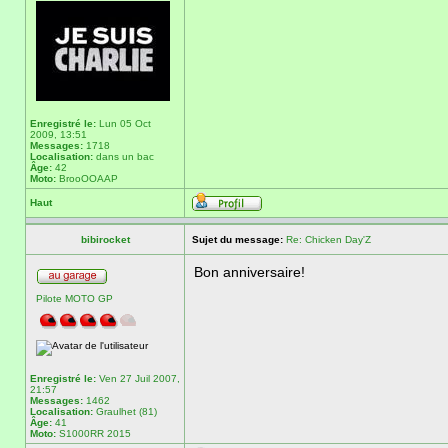
Enregistré le:
Lun 05 Oct
2009, 13:51
Messages:
1718
Localisation:
dans un bac
Âge:
42
Moto:
BrooOOAAP
Haut
bibirocket
Sujet du message:
Re: Chicken Day'Z
Bon anniversaire!
Pilote MOTO GP
Enregistré le:
Ven 27 Juil 2007,
21:57
Messages:
1462
Localisation:
Graulhet (81)
Âge:
41
Moto:
S1000RR 2015