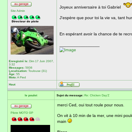
Joyeux anniversaire à toi Gabriel
Site Admin
J'espère que pour toi la vie va, tant 
En espérant avoir la chance de te rec
_________________
Enregistré le:
Dim 17 Juin 2007,
3:32
Messages:
5936
Localisation:
Toulouse (31)
Âge:
55
Moto:
A Pied
Haut
le poulet
Sujet du message:
Re: Chicken Day'Z
merci Ced, oui tout roule pour nous.
Pilote MOTO GP
On vit à 10 min de la mer, une mini poul
main