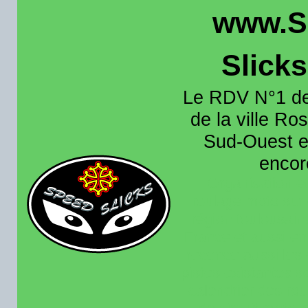
www.S
Slick
Le RDV N°1 de
de la ville Ros
Sud-Ouest et
encore
Organisation e
roulage moto sur 
région toulousain
France et aussi en
recence aussi les 
pistes existantes s
calendrier des rou