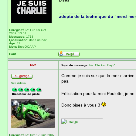
Bises
_________________
adepte de la technique du "merd-me
Enregistré le:
Lun 05 Oct
2009, 13:51
Messages:
1718
Localisation:
dans un bac
Âge:
42
Moto:
BrooOOAAP
Haut
Mk2
Sujet du message:
Re: Chicken Day'Z
Comme je suis sur que la mer n'arriv
pas.
Site Admin
Félicitation pour la mini Poulette, je n
Donc bises à vous 3
_________________
Enregistré le:
Dim 17 Juin 2007,