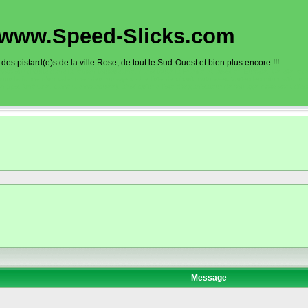
www.Speed-Slicks.com
es pistard(e)s de la ville Rose, de tout le Sud-Ouest et bien plus encore !!!
oto sur circuits dans la région toulousaine, dans toute la France et aussi en Europe. Ce site rec
sous la forme d'un calendrier des roulages. Une liste de circuit moto avec toutes les informations
on gps, itinéraire, caméra embarquée), ainsi qu'une liste d'organisateur de roulage moto sont disp
Message