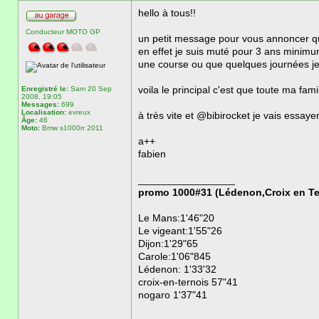
hello à tous!!
Conducteur MOTO GP
un petit message pour vous annoncer que
en effet je suis muté pour 3 ans minimum
une course ou que quelques journées je p
Enregistré le:
Sam 20 Sep
voila le principal c'est que toute ma fa
2008, 19:05
Messages:
699
Localisation:
evreux
à très vite et @bibirocket je vais essaye
Âge:
46
Moto:
Bmw s1000rr 2011
a++
fabien
_________________
promo 1000#31 (Lédenon,Croix en Te
Le Mans:1'46"20
Le vigeant:1'55"26
Dijon:1'29"65
Carole:1'06"845
Lédenon: 1'33'32
croix-en-ternois 57"41
nogaro 1'37"41