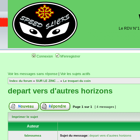
Le RDV N°1 d
Organisation et discussions roulage m
dates de sorties pistes existantes 
(coordonnées, tracé, localisati
Connexion
M'enregistrer
Voir les messages sans réponse
|
Voir les sujets actifs
Index du forum
»
SUR LE ZINC ...
»
Le troquet du coin
depart vers d'autres horizons
Page
1
sur
1
[ 4 messages ]
Imprimer le sujet
Auteur
fabnoumea
Sujet du message:
depart vers d'autres horizons