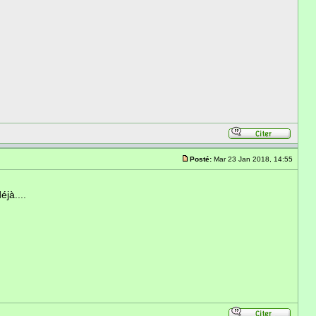
Posté:
Mar 23 Jan 2018, 14:55
jà....