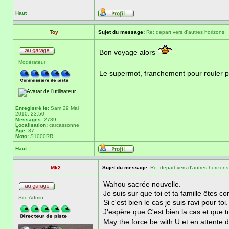
Haut
Toy
Sujet du message:
Re: depart vers d'autres horizons
Bon voyage alors
Modérateur
Le supermot, franchement pour rouler 
Enregistré le:
Sam 29 Mai
2010, 23:50
Messages:
2789
Localisation:
carcassonne
Âge:
37
Moto:
S1000RR
Haut
Mk2
Sujet du message:
Re: depart vers d'autres horizons
Wahou sacrée nouvelle.
Je suis sur que toi et ta famille êtes c
Site Admin
Si c'est bien le cas je suis ravi pour toi.
J'espère que C'est bien la cas et que t
May the force be with U et en attente d