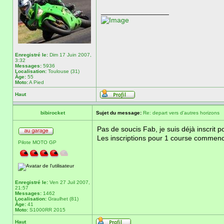
_________________
Enregistré le:
Dim 17 Juin 2007,
3:32
Messages:
5936
Localisation:
Toulouse (31)
Âge:
55
Moto:
A Pied
Haut
bibirocket
Sujet du message:
Re: depart vers d'autres horizons
Pas de soucis Fab, je suis déjà inscrit p
Les inscriptions pour 1 course commence
Pilote MOTO GP
Enregistré le:
Ven 27 Juil 2007,
21:57
Messages:
1462
Localisation:
Graulhet (81)
Âge:
41
Moto:
S1000RR 2015
Haut