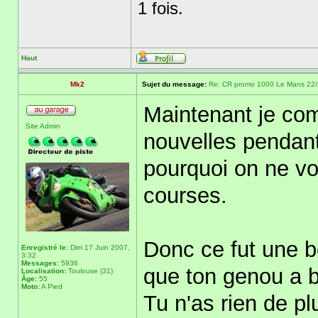
1 fois.
Haut
Mk2
Sujet du message:
Re: CR promo 1000 Le Mans 22/23
Maintenant je co
Site Admin
nouvelles pendant
pourquoi on ne vo
courses.
Donc ce fut une be
Enregistré le:
Dim 17 Juin 2007,
3:32
Messages:
5936
que ton genou a b
Localisation:
Toulouse (31)
Âge:
55
Moto:
A Pied
Tu n'as rien de plu