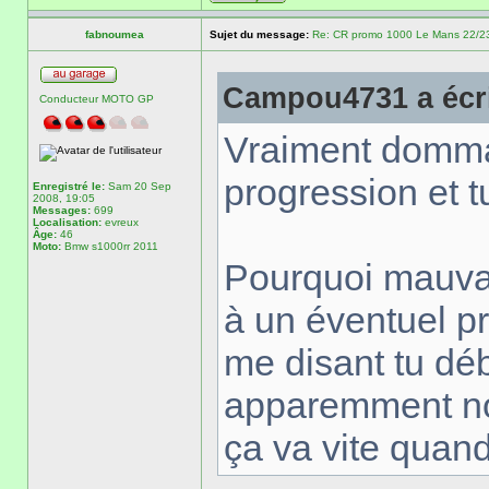
fabnoumea
Sujet du message:
Re: CR promo 1000 Le Mans 22/23 
Campou4731 a écri
Conducteur MOTO GP
Vraiment domma
progression et t
Enregistré le:
Sam 20 Sep
2008, 19:05
Messages:
699
Localisation:
evreux
Âge:
46
Moto:
Bmw s1000rr 2011
Pourquoi mauvais
à un éventuel p
me disant tu dé
apparemment 
ça va vite quan