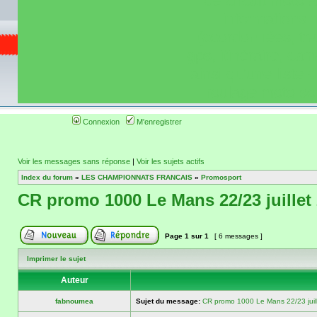
de circuit moto 
informations 
(coordonnées, tra
gps, itinéraire, c
ainsi qu'une liste 
roulage moto so
Connexion
M'enregistrer
Voir les messages sans réponse
|
Voir les sujets actifs
Index du forum
»
LES CHAMPIONNATS FRANCAIS
»
Promosport
CR promo 1000 Le Mans 22/23 juillet
Page
1
sur
1
[ 6 messages ]
Imprimer le sujet
Auteur
fabnoumea
Sujet du message:
CR promo 1000 Le Mans 22/23 juil