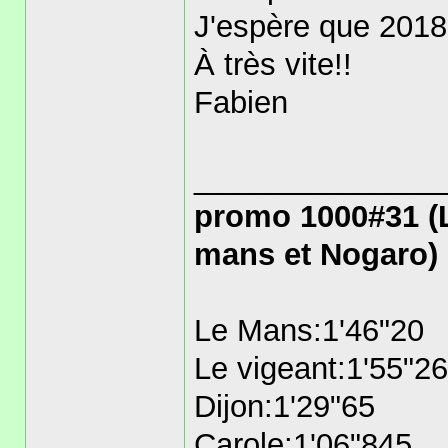
J'espère que 2018 
À très vite!!
Fabien
______________
promo 1000#31 (
mans et Nogaro)
Le Mans:1'46"20
Le vigeant:1'55"26
Dijon:1'29"65
Carole:1'06"845