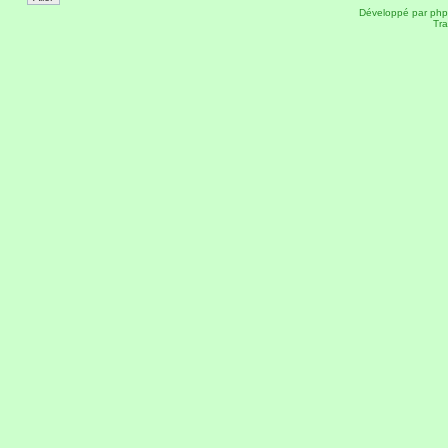
Développé par
ph
Tra