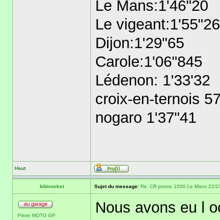
Le Mans:1'46"20
Le vigeant:1'55"26
Dijon:1'29"65
Carole:1'06"845
Lédenon: 1'33'32
croix-en-ternois 5
nogaro 1'37"41
Haut
bibirocket
Sujet du message:
Re: CR promo 1000 Le Mans 22/23 
Nous avons eu l o
Pilote MOTO GP