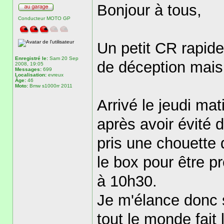
Bonjour à tous,
Conducteur MOTO GP
Un petit CR rapid
Enregistré le:
Sam 20 Sep
de déception mais 
2008, 19:05
Messages:
699
Localisation:
evreux
Âge:
46
Moto:
Bmw s1000rr 2011
Arrivé le jeudi mat
après avoir évité 
pris une chouette 
le box pour être p
à 10h30.
Je m'élance donc 
tout le monde fait 