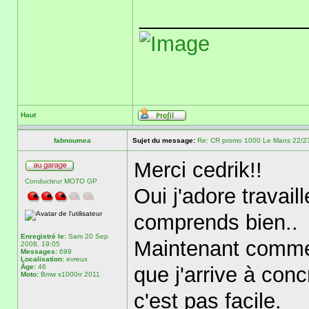
______________
Haut
fabnoumea
Sujet du message:
Re: CR promo 1000 Le Mans 22/23 
Merci cedrik!!
Conducteur MOTO GP
Oui j'adore travai
comprends bien..
Enregistré le:
Sam 20 Sep
Maintenant comme t
2008, 19:05
Messages:
699
Localisation:
evreux
Âge:
46
que j'arrive à conc
Moto:
Bmw s1000rr 2011
c'est pas facile.