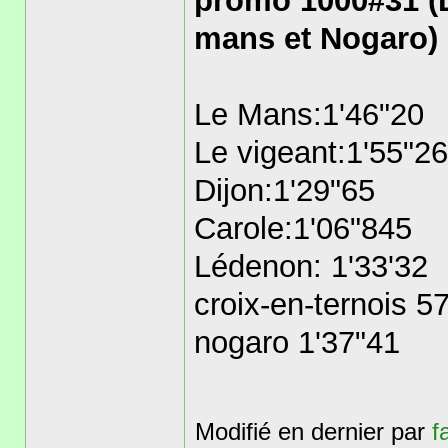
promo 1000#31 (
mans et Nogaro)
Le Mans:1'46"20
Le vigeant:1'55"26
Dijon:1'29"65
Carole:1'06"845
Lédenon: 1'33'32
croix-en-ternois 5
nogaro 1'37"41
Modifié en dernier par
f