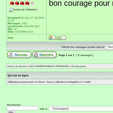
bon courage pour r
Enregistré le:
Ven 27 Juil 2007,
21:57
Messages:
1462
Localisation:
Graulhet (81)
Âge:
41
Moto:
S1000RR 2015
Haut
Afficher les messages postés depuis:
Page
1
sur
1
[ 6 messages ]
Index du forum
»
LES CHAMPIONNATS FRANCAIS
»
Promosport
Qui est en ligne
Utilisateurs parcourant ce forum : Aucun utilisateur enregistré et 1 invité
Rechercher:
Aller à: