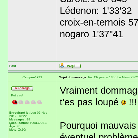
Lédenon: 1'33'32
croix-en-ternois 5
nogaro 1'37"41
Haut
Campou4731
Sujet du message:
Re: CR promo 1000 Le Mans 22/23 
Vraiment dommage 
Poireau²
t'es pas loupé
!!!
Enregistré le:
Lun 05 Nov
2012, 18:22
Messages:
89
Pourquoi mauvais r
Localisation:
TOULOUSE
Âge:
43
Moto:
Zx10r
éventuel problème