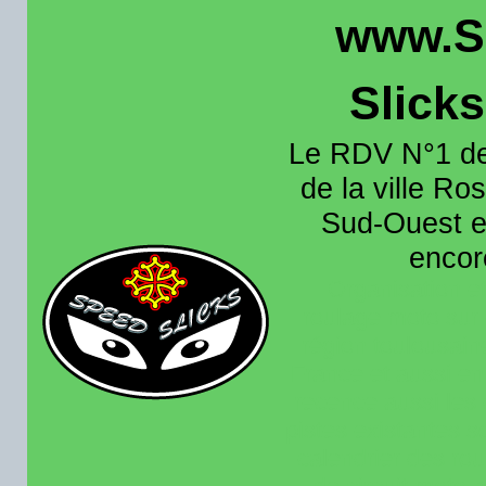
www.S
Slick
Le RDV N°1 de
de la ville Ros
Sud-Ouest et
encore
Organisation e
roulage moto sur 
région toulousain
France et aussi en
recence aussi les 
pistes existantes s
calendrier des rou