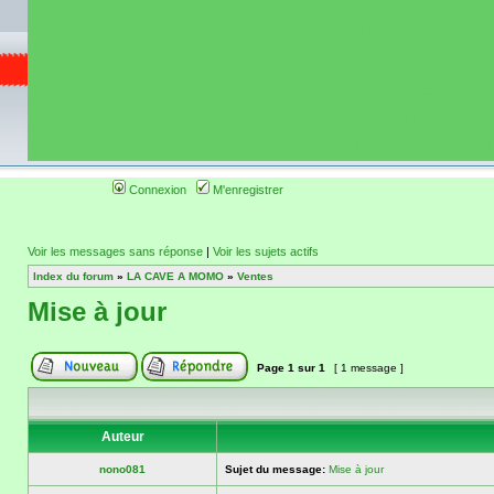
de circuit moto 
informations 
(coordonnées, tra
gps, itinéraire, c
ainsi qu'une liste 
roulage moto so
Connexion
M'enregistrer
Voir les messages sans réponse
|
Voir les sujets actifs
Index du forum
»
LA CAVE A MOMO
»
Ventes
Mise à jour
Page
1
sur
1
[ 1 message ]
Auteur
nono081
Sujet du message:
Mise à jour