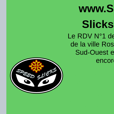
www.S
Slick
Le RDV N°1 de
de la ville Ros
Sud-Ouest et
encore
Organisation e
roulage moto sur 
région toulousain
France et aussi en
recence aussi les 
pistes existantes s
calendrier des rou