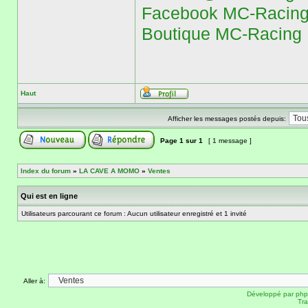
Facebook MC-Racin
Boutique MC-Racin
Haut
Afficher les messages postés depuis:
Page
1
sur
1
[ 1 message ]
Index du forum
»
LA CAVE A MOMO
»
Ventes
Qui est en ligne
Utilisateurs parcourant ce forum : Aucun utilisateur enregistré et 1 invité
Aller à:
Développé par
ph
Tra