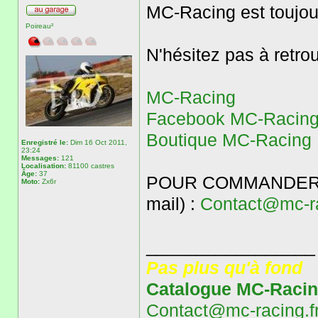
MC-Racing est toujou
Poireau²
N'hésitez pas à retrou
MC-Racing
Facebook MC-Racin
Boutique MC-Racin
Enregistré le:
Dim 16 Oct 2011,
23:24
Messages:
121
Localisation:
81100 castres
Âge:
37
POUR COMMANDER (pa
Moto:
Zx6r
mail) :
Contact@mc-ra
_________________
Pas plus qu'à fond
Catalogue MC-Raci
Contact@mc-racing.f