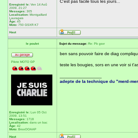
C'est pas facile tous les jours...
Enregistré le:
Ven 14 Aoû
2009, 21:27
Messages:
305
Localisation:
Montgaillard
Lauragais
Âge:
45
Moto:
750 GSXR K7
Haut
le poulet
Sujet du message:
Re: Pb gsxr
ben sans pouvoir faire de diag compliqué
Pilote MOTO GP
teste les bougies, sors en une voir si t
_________________
adepte de la technique du "merd-me
Enregistré le:
Lun 05 Oct
2009, 13:51
Messages:
1718
Localisation:
dans un bac
Âge:
42
Moto:
BrooOOAAP
Haut