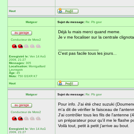
Haut
Matgsxr
Sujet du message:
Re: Pb gsxr
Déjà lu mais merci quand meme.
Je v me focaliser sur la centrale cligno
Conducteur de Moto2
_________________
C'est pas facile tous les jours...
Enregistré le:
Ven 14 Aoû
2009, 21:27
Messages:
305
Localisation:
Montgaillard
Lauragais
Âge:
45
Moto:
750 GSXR K7
Haut
Matgsxr
Sujet du message:
Re: Pb gsxr
Pour info. J'ai été chez suzuki (Doumen
m'a dit de vérifier le faisceau de l'ante
Conducteur de Moto2
J'ai contrôler tous les fils de l'antenn
un préparateur pour qu'il me le flashe p
Voilà tout, petit à petit j'arrive au bout.
Enregistré le:
Ven 14 Aoû
2009, 21:27