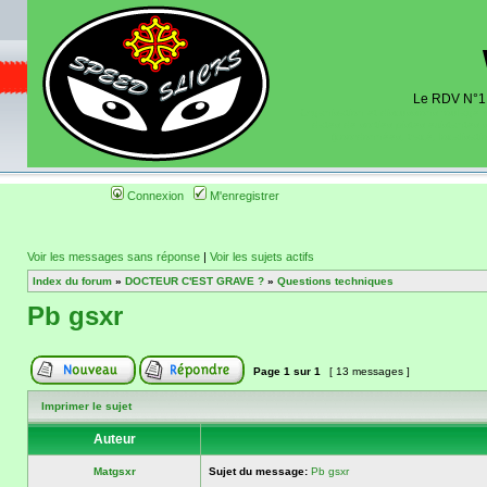
Le RDV N°1 d
Organisation et discussions roulage m
dates de sorties pistes existantes 
(coordonnées, tracé, localisati
Connexion
M'enregistrer
Voir les messages sans réponse
|
Voir les sujets actifs
Index du forum
»
DOCTEUR C'EST GRAVE ?
»
Questions techniques
Pb gsxr
Page
1
sur
1
[ 13 messages ]
Imprimer le sujet
Auteur
Matgsxr
Sujet du message:
Pb gsxr