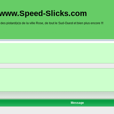
www.Speed-Slicks.com
es pistard(e)s de la ville Rose, de tout le Sud-Ouest et bien plus encore !!!
oto sur circuits dans la région toulousaine, dans toute la France et aussi en Europe. Ce site rec
sous la forme d'un calendrier des roulages. Une liste de circuit moto avec toutes les informations
on gps, itinéraire, caméra embarquée), ainsi qu'une liste d'organisateur de roulage moto sont disp
Message