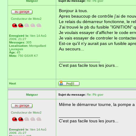
Matgsxr
Sujet du message:
Re: Pb gsxr
Bonjour à tous.
Apres beaucoup de contrôle j'ai de nouv
Conducteur de Moto2
Le relais du démarreur fonctionne, le r
J'ai trouvé le pb du fusible "IGNITION" qu
Je voulais essayer d'afficher le code err
Enregistré le:
Ven 14 Aoû
Je vais essayer de controler le contacteur
2009, 21:27
Messages:
305
Est-ce qu'il n'y aurait pas un fusible ap
Localisation:
Montgaillard
Au secours...
Lauragais
Âge:
45
Moto:
750 GSXR K7
_________________
C'est pas facile tous les jours...
Haut
Matgsxr
Sujet du message:
Re: Pb gsxr
Même le démarreur tourne, la pompe a es
Conducteur de Moto2
_________________
C'est pas facile tous les jours...
Enregistré le:
Ven 14 Aoû
2009, 21:27