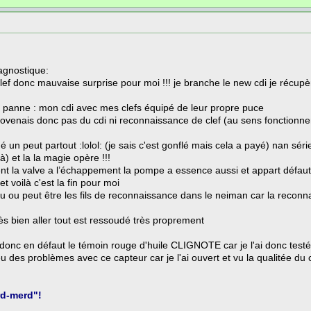
agnostique:
lef donc mauvaise surprise pour moi !!! je branche le new cdi je récupèr
a panne : mon cdi avec mes clefs équipé de leur propre puce
provenais donc pas du cdi ni reconnaissance de clef (au sens fonctio
anché un peut partout :lolol: (je sais c'est gonflé mais cela a payé) nan sé
à) et la la magie opère !!!
t la valve a l’échappement la pompe a essence aussi et appart défaut 
t voilà c'est la fin pour moi
 ou peut être les fils de reconnaissance dans le neiman car la reconnai
très bien aller tout est ressoudé très proprement
donc en défaut le témoin rouge d'huile CLIGNOTE car je l'ai donc testé
 des problèmes avec ce capteur car je l'ai ouvert et vu la qualitée du ca
rd-merd"!