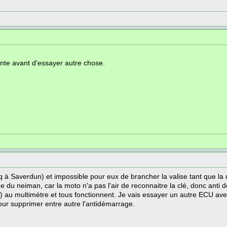
tante avant d'essayer autre chose.
q à Saverdun) et impossible pour eux de brancher la valise tant que la
nne du neiman, car la moto n'a pas l'air de reconnaitre la clé, donc anti
e (4) au multimètre et tous fonctionnent. Je vais essayer un autre ECU a
our supprimer entre autre l'antidémarrage.