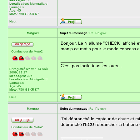
Messages:
305
Localisation:
Montgaillard
Lauragais
Âge:
45
Moto:
750 GSXR K7
Haut
Matgsxr
Sujet du message:
Re: Pb gsxr
Bonjour, Le N allumé "CHECK" affiché et
manip ce matin pour le mode concess et
Conducteur de Moto2
_________________
C'est pas facile tous les jours...
Enregistré le:
Ven 14 Aoû
2009, 21:27
Messages:
305
Localisation:
Montgaillard
Lauragais
Âge:
45
Moto:
750 GSXR K7
Haut
Matgsxr
Sujet du message:
Re: Pb gsxr
J'ai débranché le capteur de chute et mi
débranché l'ECU rebrancher la batterie 
Conducteur de Moto2
_________________