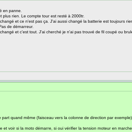
ré en panne.
t plus rien. Le compte tour est resté à 2000tr.
 changé et ce n'est pas ça. J'ai aussi changé la batterie est toujours r
 Pas de démarreur.
ai changé et c'est tout. J'ai cherché je n'ai pas trouvé de fil coupé ou brul
 part quand même (faisceau vers la colonne de direction par exemple)
ge et voir si la moto démarre, si oui vérifier la tension moteur en march