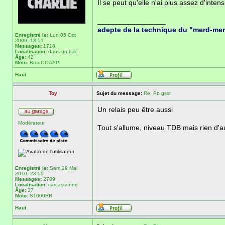
Il se peut qu'elle n'ai plus assez d'int
_________________
adepte de la technique du "merd-me
Enregistré le:
Lun 05 Oct
2009, 13:51
Messages:
1718
Localisation:
dans un bac
Âge:
42
Moto:
BrooOOAAP
Haut
Toy
Sujet du message:
Re: Pb gsxr
Un relais peu être aussi
Modérateur
Tout s'allume, niveau TDB mais rien d'aut
Enregistré le:
Sam 29 Mai
2010, 23:50
Messages:
2789
Localisation:
carcassonne
Âge:
37
Moto:
S1000RR
Haut