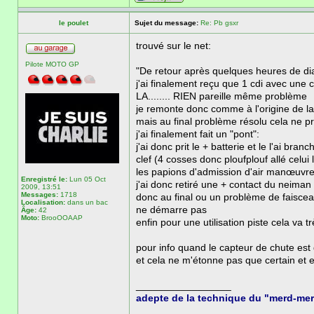
le poulet
Sujet du message:
Re: Pb gsxr
trouvé sur le net:
Pilote MOTO GP
"De retour après quelques heures de di
j'ai finalement reçu que 1 cdi avec une c
LA........ RIEN pareille même problème
je remonte donc comme à l'origine de l
mais au final problème résolu cela ne 
j'ai finalement fait un "pont":
j'ai donc prit le + batterie et le l'ai br
clef (4 cosses donc ploufplouf allé celui l
les papions d'admission d'air manœuvren
Enregistré le:
Lun 05 Oct
j'ai donc retiré une + contact du neiman e
2009, 13:51
Messages:
1718
donc au final ou un problème de faisceau
Localisation:
dans un bac
ne démarre pas
Âge:
42
Moto:
BrooOOAAP
enfin pour une utilisation piste cela va 
pour info quand le capteur de chute est 
et cela ne m'étonne pas que certain et eu
_________________
adepte de la technique du "merd-me