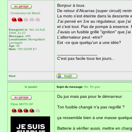
Bonjour à tous.
De retour d'Alcarras (super circuit) rent
Conducteur de Moto2
La moto s'est éteinte dans la descente e
J'ai pensé en 1re au régulateur, que j'ai
et c'est tout. Pas de pompe à essence.
Enregistré le:
Ven 14 Aoû
J'avais un fusible grillé "ignition" que j'
2009, 21:27
Messages:
305
L'alternateur peut -etre?
Localisation:
Montgaillard
Est -ce que quelqu'un a une idée?
Lauragais
Âge:
45
Moto:
750 GSXR K7
_________________
C'est pas facile tous les jours...
Haut
le poulet
Sujet du message:
Re: Pb gsxr
Du jus mais pas pour le démarreur.
Pilote MOTO GP
Ton fusible changé n'a pas regrillé ?
ça ressemble bien à une masse quelque
Batterie à vérifier aussi, mettre en char