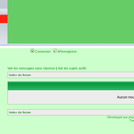
de circuit moto 
informations 
(coordonnées, tra
gps, itinéraire, c
ainsi qu'une liste 
roulage moto so
Connexion
M'enregistrer
Voir les messages sans réponse
|
Voir les sujets actifs
Index du forum
Aucun nou
Index du forum
Développé par
ph
Tra