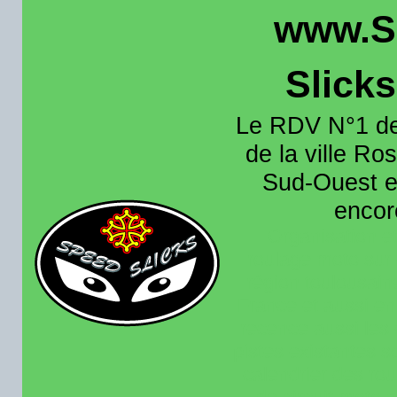
www.S
Slick
Le RDV N°1 de
de la ville Ros
Sud-Ouest et
encore
Organisation e
roulage moto sur 
région toulousain
France et aussi en
recence aussi les 
pistes existantes s
calendrier des rou