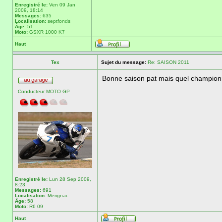
Enregistré le:
Ven 09 Jan
2009, 18:14
Messages:
635
Localisation:
septfonds
Âge:
51
Moto:
GSXR 1000 K7
Haut
Tex
Sujet du message:
Re: SAISON 2011
Bonne saison pat mais quel championn
Conducteur MOTO GP
Enregistré le:
Lun 28 Sep 2009,
8:23
Messages:
691
Localisation:
Merignac
Âge:
58
Moto:
R6 09
Haut