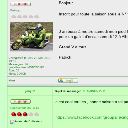
Bonjour
Poireau
Inscrit pour toute la saison sous le N°
J ai réussi à mettre samedi mon pied
pour un gallot d’essai samedi 12 à Alb
Grand V à tous
Patrick
Enregistré le:
Jeu 20 Mai 2010,
19:59
Messages:
26
Localisation:
MONTJOIRE
Âge:
55
Moto:
500CB
Haut
gaby82
Sujet du message:
Re: SAISON 2011
c est cool tout ca , bonne saison a toi p
Conducteur MOTO GP
_________________
https://www.facebook.com/groups/racing