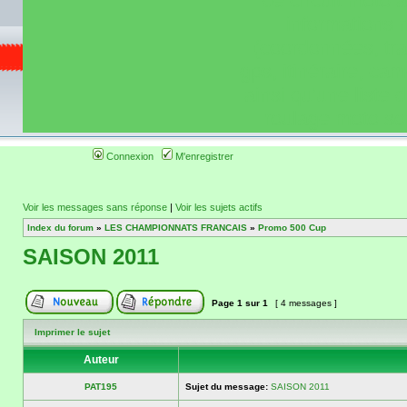
de circuit moto 
informations 
(coordonnées, tra
gps, itinéraire, c
ainsi qu'une liste 
roulage moto so
Connexion
M'enregistrer
Voir les messages sans réponse
|
Voir les sujets actifs
Index du forum
»
LES CHAMPIONNATS FRANCAIS
»
Promo 500 Cup
SAISON 2011
Page
1
sur
1
[ 4 messages ]
Imprimer le sujet
Auteur
PAT195
Sujet du message:
SAISON 2011