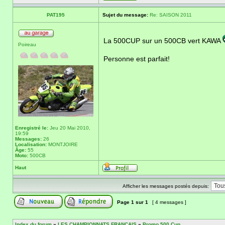
PAT195
Sujet du message:
Re: SAISON 2011
La 500CUP sur un 500CB vert KAWA
Poireau
Personne est parfait!
Enregistré le:
Jeu 20 Mai 2010,
19:59
Messages:
26
Localisation:
MONTJOIRE
Âge:
55
Moto:
500CB
Haut
Afficher les messages postés depuis:
Page
1
sur
1
[ 4 messages ]
Index du forum
»
LES CHAMPIONNATS FRANCAIS
»
Promo 500 Cup