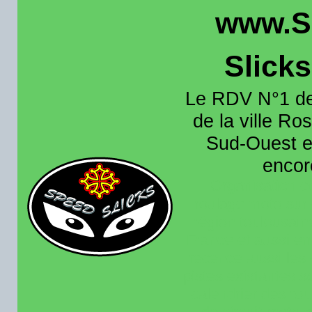
www.S
Slick
Le RDV N°1 de
de la ville Ros
Sud-Ouest et
encore
Organisation e
roulage moto sur 
région toulousain
France et aussi en
recence aussi les 
pistes existantes s
calendrier des rou