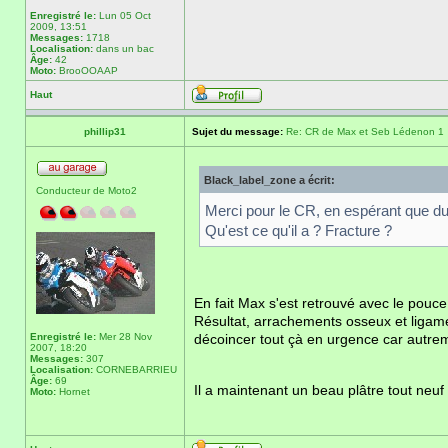
Enregistré le:
Lun 05 Oct
2009, 13:51
Messages:
1718
Localisation:
dans un bac
Âge:
42
Moto:
BrooOOAAP
Haut
phillip31
Sujet du message:
Re: CR de Max et Seb Lédenon 1
Black_label_zone a écrit:
Conducteur de Moto2
Merci pour le CR, en espérant que du
Qu'est ce qu'il a ? Fracture ?
En fait Max s'est retrouvé avec le pouce 
Résultat, arrachements osseux et ligamenta
Enregistré le:
Mer 28 Nov
décoincer tout çà en urgence car autrem
2007, 18:20
Messages:
307
Localisation:
CORNEBARRIEU
Âge:
69
Il a maintenant un beau plâtre tout neuf 
Moto:
Hornet