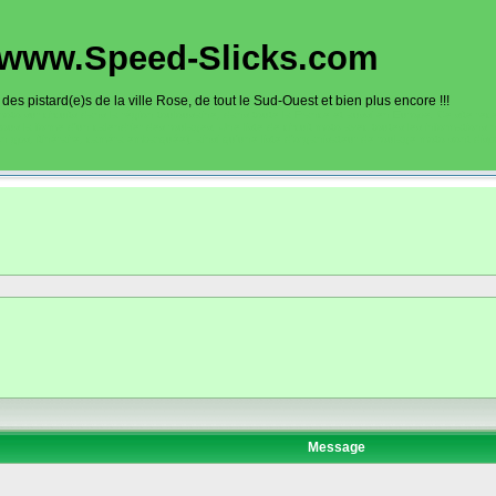
www.Speed-Slicks.com
es pistard(e)s de la ville Rose, de tout le Sud-Ouest et bien plus encore !!!
oto sur circuits dans la région toulousaine, dans toute la France et aussi en Europe. Ce site rec
sous la forme d'un calendrier des roulages. Une liste de circuit moto avec toutes les informations
on gps, itinéraire, caméra embarquée), ainsi qu'une liste d'organisateur de roulage moto sont disp
Message