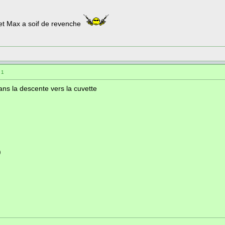
 et Max a soif de revenche
 1
dans la descente vers la cuvette
)