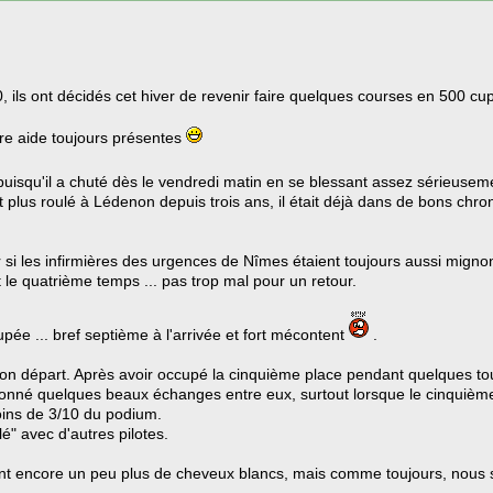
 ils ont décidés cet hiver de revenir faire quelques courses en 500 c
re aide toujours présentes
puisqu'il a chuté dès le vendredi matin en se blessant assez sérieuse
avait plus roulé à Lédenon depuis trois ans, il était déjà dans de bons ch
ier si les infirmières des urgences de Nîmes étaient toujours aussi mign
it le quatrième temps ... pas trop mal pour un retour.
upée ... bref septième à l'arrivée et fort mécontent
.
bon départ. Après avoir occupé la cinquième place pendant quelques tours
 donné quelques beaux échanges entre eux, surtout lorsque le cinquième
oins de 3/10 du podium.
llé" avec d'autres pilotes.
ment encore un peu plus de cheveux blancs, mais comme toujours, nou