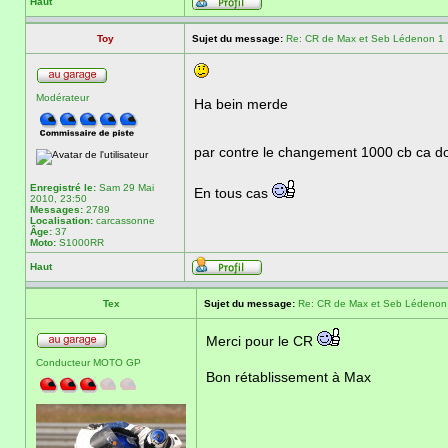
Haut
Toy
Sujet du message:
Re: CR de Max et Seb Lédenon 1
Modérateur
Ha bein merde
par contre le changement 1000 cb ca doi
Enregistré le:
Sam 29 Mai
En tous cas
2010, 23:50
Messages:
2789
Localisation:
carcassonne
Âge:
37
Moto:
S1000RR
Haut
Tex
Sujet du message:
Re: CR de Max et Seb Lédenon
Merci pour le CR
Conducteur MOTO GP
Bon rétablissement à Max