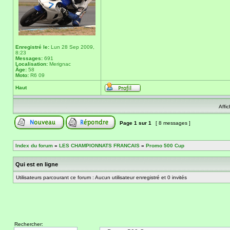
Enregistré le:
Lun 28 Sep 2009,
8:23
Messages:
691
Localisation:
Merignac
Âge:
58
Moto:
R6 09
Haut
Affi
Page
1
sur
1
[ 8 messages ]
Index du forum
»
LES CHAMPIONNATS FRANCAIS
»
Promo 500 Cup
Qui est en ligne
Utilisateurs parcourant ce forum : Aucun utilisateur enregistré et 0 invités
Rechercher: