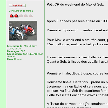
Petit CR du week-end de Max et Seb.
Conducteur de Moto2
Après 6 années passées à faire du 1000,
Première impression ... ambiance et ent
Pour Max le week-end a été très court, 
C'est ballot car, malgré le fait qu'il n'
Enregistré le:
Mer 28 Nov
2007, 18:20
Messages:
307
Localisation:
CORNEBARRIEU
Âge:
69
Il avait certainement envie d'aller vérif
Moto:
Hornet
Quant à Seb, à l'issue des qualifs il ava
Première finale, départ loupé, course lo
Deuxième finale. Cette fois il prend un 
troisième n'a rien lâché et cela nous a
podium. Au final Seb fini quatrième à m
Cette fois il était enchanté d'avoir "batai
A l'issue de ce week-end j'ai certaine