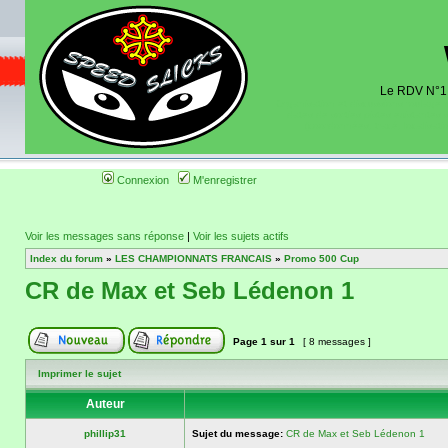
Le RDV N°1 d
Organisation et discussions roulage m
dates de sorties pistes existantes 
(coordonnées, tracé, localisati
Connexion
M'enregistrer
Voir les messages sans réponse
|
Voir les sujets actifs
Index du forum
»
LES CHAMPIONNATS FRANCAIS
»
Promo 500 Cup
CR de Max et Seb Lédenon 1
Page
1
sur
1
[ 8 messages ]
Imprimer le sujet
Auteur
phillip31
Sujet du message:
CR de Max et Seb Lédenon 1