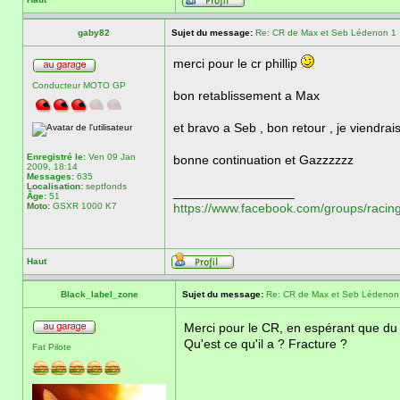
gaby82
Sujet du message:
Re: CR de Max et Seb Lédenon 1
merci pour le cr phillip
Conducteur MOTO GP
bon retablissement a Max
et bravo a Seb , bon retour , je viendra
Enregistré le:
Ven 09 Jan
bonne continuation et Gazzzzzz
2009, 18:14
Messages:
635
Localisation:
septfonds
_________________
Âge:
51
Moto:
GSXR 1000 K7
https://www.facebook.com/groups/racing
Haut
Black_label_zone
Sujet du message:
Re: CR de Max et Seb Lédenon
Merci pour le CR, en espérant que du 
Qu'est ce qu'il a ? Fracture ?
Fat Pilote