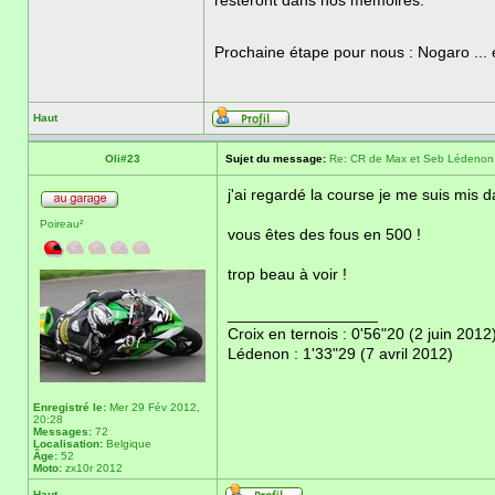
resteront dans nos mémoires.
Prochaine étape pour nous : Nogaro ...
Haut
Oli#23
Sujet du message:
Re: CR de Max et Seb Lédenon
j'ai regardé la course je me suis mis 
Poireau²
vous êtes des fous en 500 !
trop beau à voir !
_________________
Croix en ternois : 0'56"20 (2 juin 2012
Lédenon : 1'33"29 (7 avril 2012)
Enregistré le:
Mer 29 Fév 2012,
20:28
Messages:
72
Localisation:
Belgique
Âge:
52
Moto:
zx10r 2012
Haut