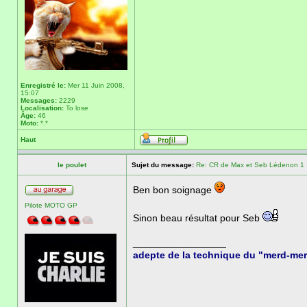
Enregistré le:
Mer 11 Juin 2008,
15:07
Messages:
2229
Localisation:
To lose
Âge:
46
Moto:
*.*
Haut
le poulet
Sujet du message:
Re: CR de Max et Seb Lédenon 1
Ben bon soignage
Pilote MOTO GP
Sinon beau résultat pour Seb
_________________
adepte de la technique du "merd-me